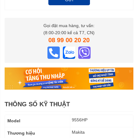
Gọi đặt mua hàng, tư vấn:
(8:00-20:00 kể cả T7, CN)
08 99 00 20 20
THÔNG SỐ KỸ THUẬT
Thông
9556HP
Model
số
kỹ
Makita
Thương hiệu