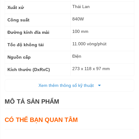
thuật
Thái Lan
Xuất xứ
840W
Công suất
100 mm
Đường kính đĩa mài
11.000 vòng/phút
Tốc độ không tải
Điện
Nguồn cấp
273 x 118 x 97 mm
Kích thước (DxRxC)
1,7 kg - 2,0 kg
Trọng lượng tịnh
Xem thêm thông số kỹ thuật
2,0 kg
Trọng lượng cả bì
MÔ TẢ SẢN PHẨM
6 tháng
Bảo hành
CÓ THỂ BẠN QUAN TÂM