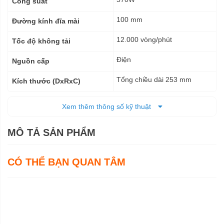
Công suất
100 mm
Đường kính đĩa mài
12.000 vòng/phút
Tốc độ không tải
Điện
Nguồn cấp
Tổng chiều dài 253 mm
Kích thước (DxRxC)
1,8 kg
Trọng lượng tịnh
Xem thêm thông số kỹ thuật
2,2 kg
Trọng lượng cả bì
MÔ TẢ SẢN PHẨM
6 tháng
Bảo hành
CÓ THỂ BẠN QUAN TÂM