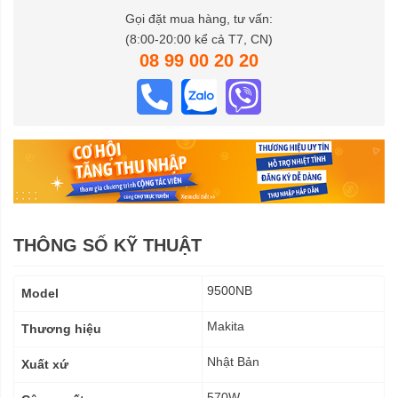
Gọi đặt mua hàng, tư vấn:
(8:00-20:00 kể cả T7, CN)
08 99 00 20 20
THÔNG SỐ KỸ THUẬT
Thông
9500NB
Model
số
kỹ
Makita
Thương hiệu
thuật
Nhật Bản
Xuất xứ
570W