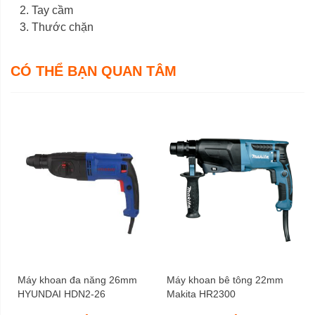
Tay cầm
tải
Thước chặn
Điện
Nguồn cấp
CÓ THỂ BẠN QUAN TÂM
+ Cao: 217 mm
Kích thước
+ Dài: 347 mm
2,5 kg
Trọng lượng tịnh
12 tháng
Bảo hành
Máy khoan đa năng 26mm
Máy khoan bê tông 22mm
HYUNDAI HDN2-26
Makita HR2300