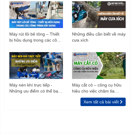
Máy rút lõi bê tông – Thiết
Những điều cần biết về máy
bị hữu dụng trong các công
cưa xích
trình xây dựng
Máy nén khí trực tiếp -
Máy cắt cỏ – công cụ hữu
Những ưu điểm có thể bạn
hiệu cho việc chăm tỉa
chưa biết
vườn, rào
Xem tất cả bài viết