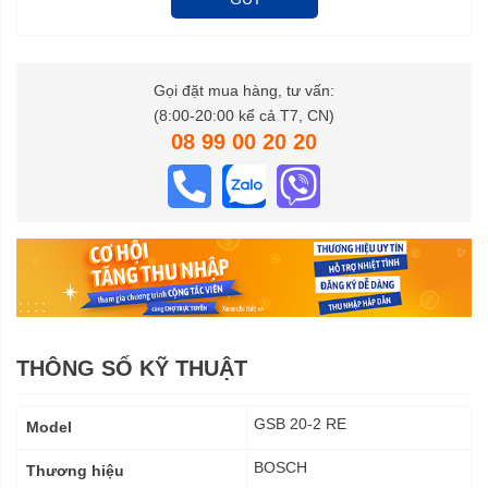
Gọi đặt mua hàng, tư vấn:
(8:00-20:00 kể cả T7, CN)
08 99 00 20 20
THÔNG SỐ KỸ THUẬT
Thông
GSB 20-2 RE
Model
số
kỹ
BOSCH
Thương hiệu