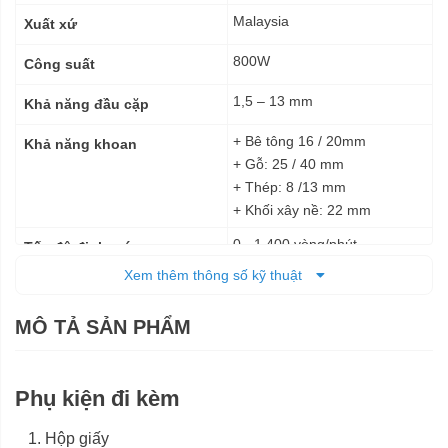
thuật
Malaysia
Xuất xứ
800W
Công suất
1,5 – 13 mm
Khả năng đầu cặp
+ Bê tông 16 / 20mm
Khả năng khoan
+ Gỗ: 25 / 40 mm
+ Thép: 8 /13 mm
+ Khối xây nề: 22 mm
0 - 1.400 vòng/phút
Tốc độ định mức
Xem thêm thông số kỹ thuật
+ Cấp số 1: 0 - 1.100
Tốc độ không tải
vòng/phút
MÔ TẢ SẢN PHẨM
+ Cấp số 2: 0 - 3.000
vòng/phút
+ Cấp số 1: 5,2 N.m
Mô-men xoắn định mức
Phụ kiện đi kèm
+ Cấp số 2: 2,0 N.m
Hộp giấy
48.000 lần/phút
Tỷ lệ va đập ở tốc độ không