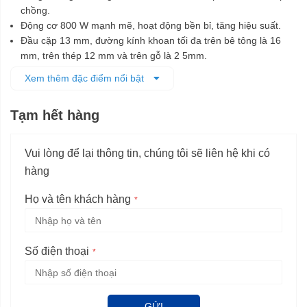
chồng.
Động cơ 800 W mạnh mẽ, hoạt động bền bỉ, tăng hiệu suất.
Đầu cặp 13 mm, đường kính khoan tối đa trên bê tông là 16
mm, trên thép 12 mm và trên gỗ là 2 5mm.
Có hai tốc độ kết hợp với bộ sang số động lực hai chế độ để
Xem thêm đặc điểm nổi bật
tăng tính linh hoạt.
Có chế độ đảo chiều để gài và vặn vít.
Tạm hết hàng
Vui lòng để lại thông tin, chúng tôi sẽ liên hệ khi có
hàng
Họ và tên khách hàng
Số điện thoại
GỬI