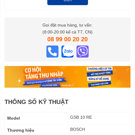
Gọi đặt mua hàng, tư vấn:
(8:00-20:00 kể cả T7, CN)
08 99 00 20 20
THÔNG SỐ KỸ THUẬT
Thông
GSB 10 RE
Model
số
kỹ
BOSCH
Thương hiệu