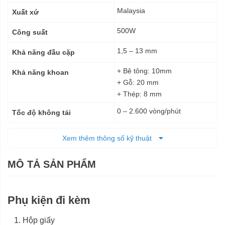
thuật
Malaysia
Xuất xứ
500W
Công suất
1,5 – 13 mm
Khả năng đầu cặp
+ Bê tông: 10mm
Khả năng khoan
+ Gỗ: 20 mm
+ Thép: 8 mm
0 – 2.600 vòng/phút
Tốc độ không tải
0 – 41.600 lần/phút
Tỷ lệ va đập ở tốc độ không
Xem thêm thông số kỹ thuật
tải
MÔ TẢ SẢN PHẨM
Điện
Nguồn cấp
+ Cao: 180 mm
Kích thước
+ Dài: 262 mm
Phụ kiện đi kèm
1,5 kg
Trọng lượng tịnh
Hộp giấy