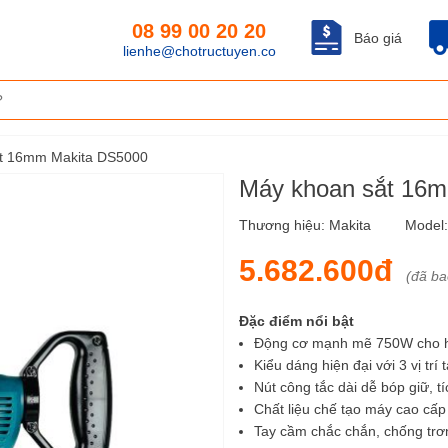
08 99 00 20 20
Báo giá
lienhe@chotructuyen.co
t 16mm Makita DS5000
Máy khoan sắt 16
Thương hiệu:
Makita
Model
5.682.600đ
(đã b
Đặc điểm nổi bật
Động cơ mạnh mẽ 750W cho h
Kiểu dáng hiện đại với 3 vị trí
Nút công tắc dài dễ bóp giữ, t
Chất liệu chế tạo máy cao cấp
Tay cầm chắc chắn, chống trơn