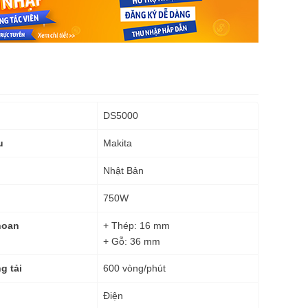
DS5000
Makita
u
Nhật Bản
750W
+ Thép: 16 mm
hoan
+ Gỗ: 36 mm
600 vòng/phút
g tải
Điện