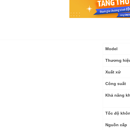
Thông
Model
số
kỹ
Thương hiệ
thuật
Xuất xứ
Công suất
Khả năng k
Tốc độ khôn
Nguồn cấp