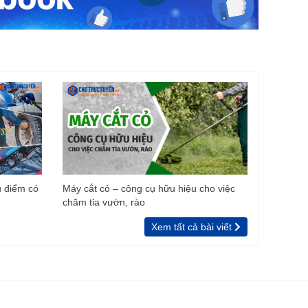
u điểm có
Máy cắt cỏ – công cụ hữu hiệu cho việc
chăm tỉa vườn, rào
Xem tất cả bài viết