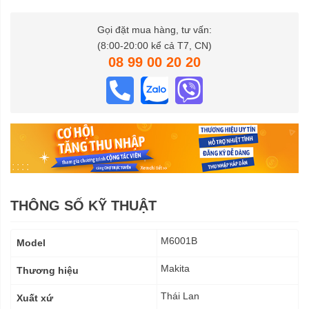
Gọi đặt mua hàng, tư vấn:
(8:00-20:00 kể cả T7, CN)
08 99 00 20 20
THÔNG SỐ KỸ THUẬT
Thông
M6001B
Model
số
kỹ
Makita
Thương hiệu
thuật
Thái Lan
Xuất xứ