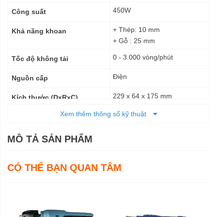
450W
Công suất
+ Thép: 10 mm
Khả năng khoan
+ Gỗ : 25 mm
0 - 3.000 vòng/phút
Tốc độ không tải
Điện
Nguồn cấp
229 x 64 x 175 mm
Kích thước (DxRxC)
Xem thêm thông số kỹ thuật
1,3 kg
Trọng lượng tịnh
1,7 kg
Trọng lượng cả bì
MÔ TẢ SẢN PHẨM
6 tháng
Bảo hành
CÓ THỂ BẠN QUAN TÂM