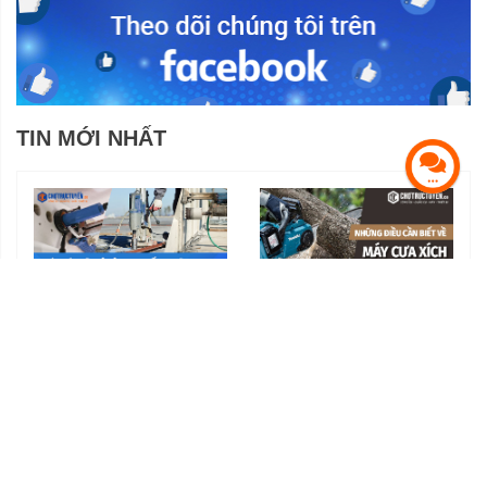
TIN MỚI NHẤT
Máy rút lõi bê tông – Thiết
Những điều cần biết về máy
bị hữu dụng trong các công
cưa xích
trình xây dựng