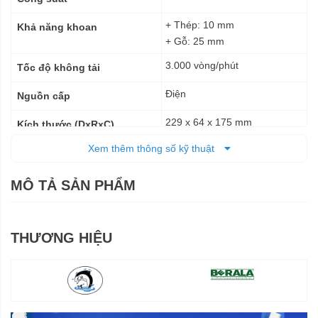
+ Thép: 10 mm
Khả năng khoan
+ Gỗ: 25 mm
3.000 vòng/phút
Tốc độ không tải
Điện
Nguồn cấp
229 x 64 x 175 mm
Kích thước (DxRxC)
Xem thêm thông số kỹ thuật
1,3 kg
Trọng lượng tịnh
1,7 kg
Trọng lượng cả bì
MÔ TẢ SẢN PHẨM
6 tháng
Bảo hành
THƯƠNG HIỆU