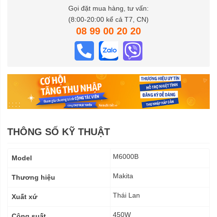
Gọi đặt mua hàng, tư vấn:
(8:00-20:00 kể cả T7, CN)
08 99 00 20 20
THÔNG SỐ KỸ THUẬT
Thông
M6000B
Model
số
kỹ
Makita
Thương hiệu
thuật
Thái Lan
Xuất xứ
450W
Công suất