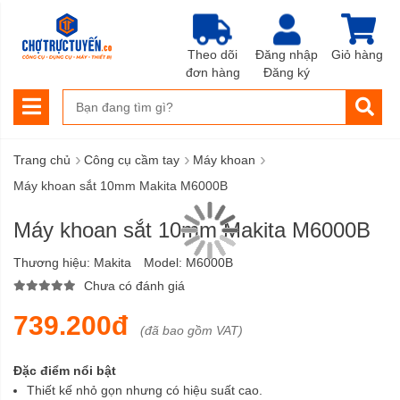
Theo dõi
Đăng nhập
Giỏ hàng
đơn hàng
Đăng ký
›
›
›
Trang chủ
Công cụ cầm tay
Máy khoan
Máy khoan sắt 10mm Makita M6000B
Máy khoan sắt 10mm Makita M6000B
Thương hiệu:
Makita
Model:
M6000B
Chưa có đánh giá
739.200đ
(đã bao gồm VAT)
Đặc điểm nổi bật
Thiết kế nhỏ gọn nhưng có hiệu suất cao.