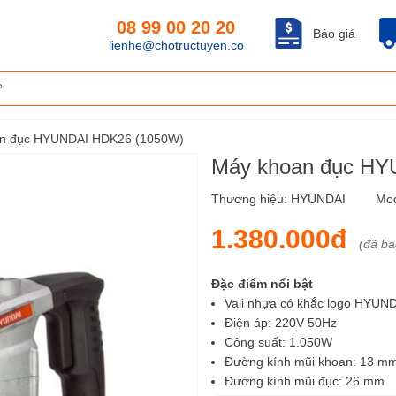
08 99 00 20 20
Báo giá
lienhe@chotructuyen.co
n đục HYUNDAI HDK26 (1050W)
Máy khoan đục HY
Thương hiệu:
HYUNDAI
Mo
1.380.000đ
(đã b
Đặc điểm nổi bật
Vali nhựa có khắc logo HYUN
Điện áp: 220V 50Hz
Công suất: 1.050W
Đường kính mũi khoan: 13 m
Đường kính mũi đục: 26 mm