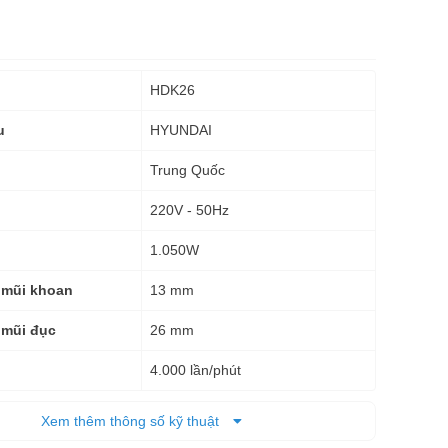
HDK26
HYUNDAI
u
Trung Quốc
220V - 50Hz
1.050W
13 mm
 mũi khoan
26 mm
 mũi đục
4.000 lần/phút
1.000 vòng/phút
g tải
Xem thêm thông số kỹ thuật