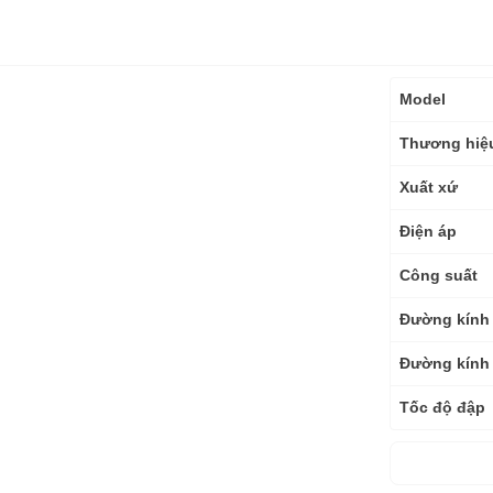
Thông
Model
số
kỹ
Thương hiệ
thuật
Xuất xứ
Điện áp
Công suất
Đường kính
Đường kính
Tốc độ đập
Tốc độ khôn