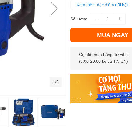
Tốc độ đập: 4.000 lần/phút
Xem thêm đặc điểm nổi bật
Tốc độ không tải: 1.000 vòng/
Trọng lượng.: 4,8 Kg
-
+
Số lượng
MUA NGAY
Gọi đặt mua hàng, tư vấn:
(8:00-20:00 kể cả T7, CN)
1/6