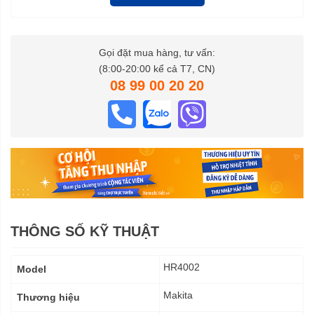
Gọi đặt mua hàng, tư vấn:
(8:00-20:00 kể cả T7, CN)
08 99 00 20 20
THÔNG SỐ KỸ THUẬT
Thông
HR4002
Model
số
kỹ
Makita
Thương hiệu
thuật