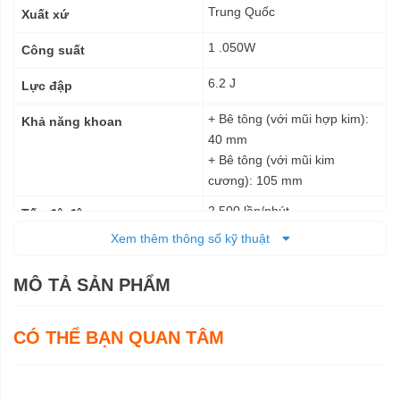
Trung Quốc
Xuất xứ
1 .050W
Công suất
6.2 J
Lực đập
+ Bê tông (với mũi hợp kim):
Khả năng khoan
40 mm
+ Bê tông (với mũi kim
cương): 105 mm
2.500 lần/phút
Tốc độ đập
Xem thêm thông số kỹ thuật
680 vòng/phút
Tốc độ không tải
MÔ TẢ SẢN PHẨM
Điện
Nguồn cấp
458 x 114 x 256 mm
Kích thước (DxRxC)
CÓ THỂ BẠN QUAN TÂM
6,6 kg
Trọng lượng tịnh
6 tháng
Bảo hành