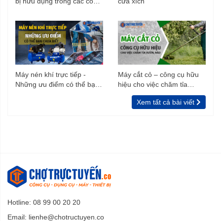
bị hữu dụng trong các công
cưa xích
trình xây dựng
Máy nén khí trực tiếp -
Máy cắt cỏ – công cụ hữu
Những ưu điểm có thể bạn
hiệu cho việc chăm tỉa
chưa biết
vườn, rào
Xem tất cả bài viết
Hotline: 08 99 00 20 20
Email:
lienhe@chotructuyen.co