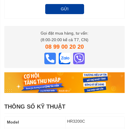
GỬI
Gọi đặt mua hàng, tư vấn:
(8:00-20:00 kể cả T7, CN)
08 99 00 20 20
THÔNG SỐ KỸ THUẬT
Thông
HR3200C
Model
số