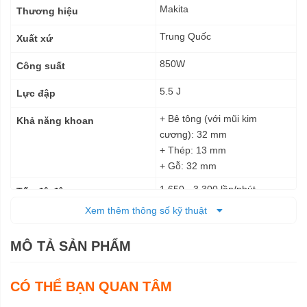
kỹ
Makita
Thương hiệu
thuật
Trung Quốc
Xuất xứ
850W
Công suất
5.5 J
Lực đập
+ Bê tông (với mũi kim
Khả năng khoan
cương): 32 mm
+ Thép: 13 mm
+ Gỗ: 32 mm
1.650 - 3.300 lần/phút
Tốc độ đập
Xem thêm thông số kỹ thuật
315 - 630 vòng/phút
Tốc độ không tải
MÔ TẢ SẢN PHẨM
Điện
Nguồn cấp
398 x 108 x 239 mm
Kích thước (DxRxC)
CÓ THỂ BẠN QUAN TÂM
4,8 kg
Trọng lượng tịnh