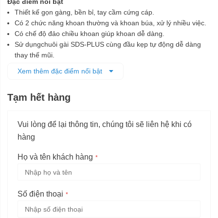
Đặc điểm nổi bật
Thiết kế gọn gàng, bền bỉ, tay cầm cứng cáp.
Có 2 chức năng khoan thường và khoan búa, xử lý nhiều việc.
Có chế độ đảo chiều khoan giúp khoan dễ dàng.
Sử dụngchuôi gài SDS-PLUS cùng đầu kẹp tự động dễ dàng
thay thế mũi.
Có đén led trợ sáng cho khu vực làm việc.
Xem thêm đặc điểm nổi bật
Máy chạy êm với công nghệ chống rung AVT.
Có thùng đựng Makpac bảo quản máy.
Tạm hết hàng
Vui lòng để lại thông tin, chúng tôi sẽ liên hệ khi có
hàng
Họ và tên khách hàng
Số điện thoại