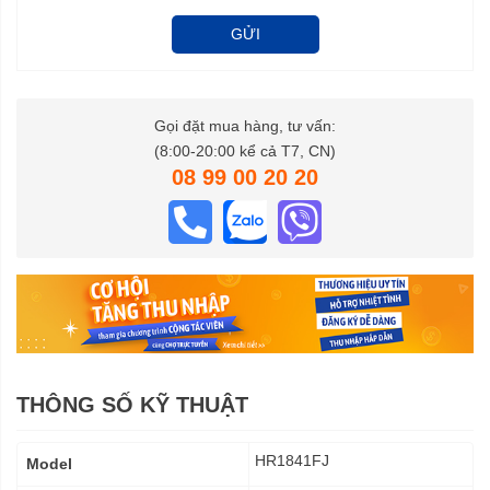
GỬI
Gọi đặt mua hàng, tư vấn:
(8:00-20:00 kể cả T7, CN)
08 99 00 20 20
THÔNG SỐ KỸ THUẬT
Thông
HR1841FJ
Model
số