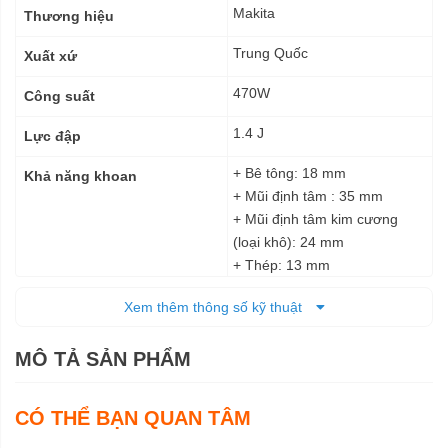
kỹ
Makita
Thương hiệu
thuật
Trung Quốc
Xuất xứ
470W
Công suất
1.4 J
Lực đập
+ Bê tông: 18 mm
Khả năng khoan
+ Mũi định tâm : 35 mm
+ Mũi định tâm kim cương
(loại khô): 24 mm
+ Thép: 13 mm
+ Gỗ: 24 mm
Xem thêm thông số kỹ thuật
0 - 4.800 lần/phút
Tốc độ đập
MÔ TẢ SẢN PHẨM
0 - 2.100 vòng/phút
Tốc độ không tải
Điện
Nguồn cấp
CÓ THỂ BẠN QUAN TÂM
285 x 75 x 208 mm
Kích thước (DxRxC)