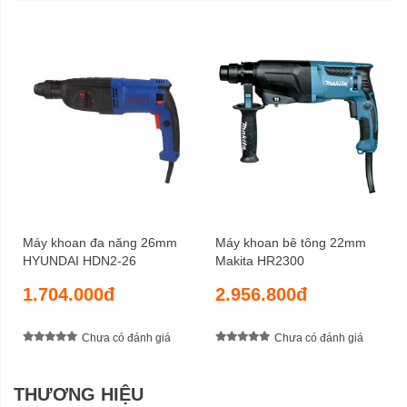
2,0 kg -2,5 kg
Trọng lượng tịnh
6 tháng
Bảo hành
Máy khoan đa năng 26mm
Máy khoan bê tông 22mm
HYUNDAI HDN2-26
Makita HR2300
1.704.000đ
2.956.800đ
Chưa có đánh giá
Chưa có đánh giá
THƯƠNG HIỆU