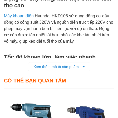
thọ cao
Máy khoan điện
Hyundai HKD106 sử dụng động cơ dây
đồng có công suất 320W và nguồn điện trực tiếp 220V cho
phép máy vận hành bền bỉ, liên tục với độ ồn thấp. Động
cơ còn được tản nhiệt tốt hơn nhờ các khe tản nhiệt trên
vỏ máy, giúp kéo dài tuổi thọ của máy.
Tốc độ khoan lớn, làm việc nhanh
Xem thêm mô tả sản phẩm
Máy khoan điện 6.5mm Hyundai HKD106 có tốc độ không
tải cực cao tới 4200 vòng/phút, giúp người dùng khoan
CÓ THỂ BẠN QUAN TÂM
thép đường kính 6,5mm và khoan gỗ 10mm rất dễ dàng và
nhanh chóng, tiết kiệm tối đa thời gian làm việc.
Chỉnh tốc độ khoan bằng cò bấm và nút
khoá