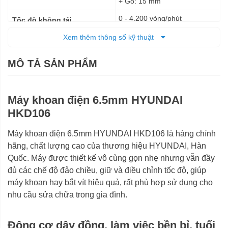
+ Gỗ: 15 mm
0 - 4.200 vòng/phút
Tốc độ không tải
Xem thêm thông số kỹ thuật
Điện
Nguồn cấp
22,8 x 6,5 x 21,8 cm
Kích thước (DxRxC)
MÔ TẢ SẢN PHẨM
1 Kg
Trọng lượng tịnh
Máy khoan điện 6.5mm HYUNDAI
1,2 Kg
Trọng lượng cả bì
HKD106
6 tháng
Bảo hành
Máy khoan điện 6.5mm HYUNDAI HKD106 là hàng chính
hãng, chất lượng cao của thương hiệu HYUNDAI, Hàn
Quốc. Máy được thiết kế vô cùng gọn nhẹ nhưng vẫn đầy
đủ các chế độ đảo chiều, giữ và điều chỉnh tốc độ, giúp
máy khoan hay bắt vít hiệu quả, rất phù hợp sử dụng cho
nhu cầu sửa chữa trong gia đình.
Động cơ dây đồng, làm việc bền bỉ, tuổi