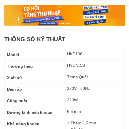
THÔNG SỐ KỸ THUẬT
Thông
HKD106
Model
số
kỹ
HYUNDAI
Thương hiệu
thuật
Trung Quốc
Xuất xứ
220V - 50Hz
Điện áp
320W
Công suất
6,5 mm
Đường kính mũi khoan
+ Thép: 6,5 mm
Khả năng khoan