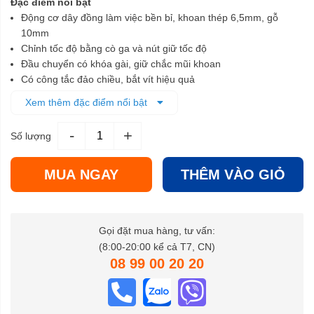
Đặc điểm nổi bật
Động cơ dây đồng làm việc bền bỉ, khoan thép 6,5mm, gỗ
10mm
Chỉnh tốc độ bằng cò ga và nút giữ tốc độ
Đầu chuyển có khóa gài, giữ chắc mũi khoan
Có công tắc đảo chiều, bắt vít hiệu quả
Trọng lượng nhẹ, dễ thao tác
Xem thêm đặc điểm nổi bật
-
+
Số lượng
MUA NGAY
THÊM VÀO GIỎ
Gọi đặt mua hàng, tư vấn:
(8:00-20:00 kể cả T7, CN)
08 99 00 20 20