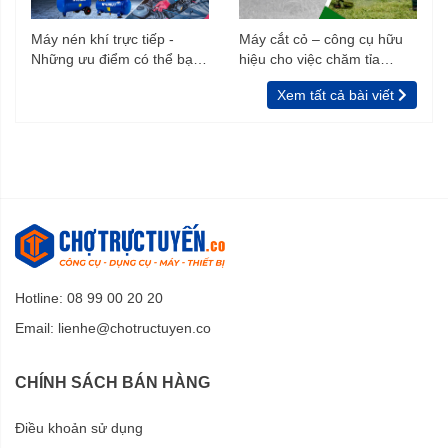
công việc.
Nên trang bị đồ bảo hộ lao động để đảm bảo an toàn khi
Máy nén khí trực tiếp -
Máy cắt cỏ – công cụ hữu
Những ưu điểm có thể bạn
hiệu cho việc chăm tỉa
làm việc, tránh vật liệu bắn vào người
chưa biết
vườn, rào
Phải tắt máy và cho máy ngừng hoạt động hẳn nếu
Xem tất cả bài viết
muốn thay mũi khoan.
Nên vệ sinh máy và phụ kiện sạch sẽ sau khi sử dụng.
Hotline: 08 99 00 20 20
Email:
lienhe@chotructuyen.co
CHÍNH SÁCH BÁN HÀNG
Điều khoản sử dụng