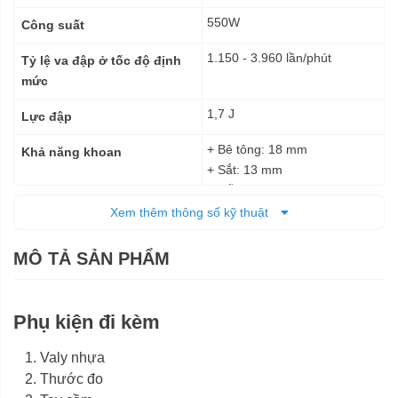
550W
Công suất
1.150 - 3.960 lần/phút
Tỷ lệ va đập ở tốc độ định
mức
1,7 J
Lực đập
+ Bê tông: 18 mm
Khả năng khoan
+ Sắt: 13 mm
+ Gỗ: 30 mm
Xem thêm thông số kỹ thuật
+ Xoay trái: 450 – 1.550
Tốc độ định mức
vòng/phút
MÔ TẢ SẢN PHẨM
+ Xoay phải: 450 – 930
vòng/phút
Điện
Nguồn cấp
Phụ kiện đi kèm
Cao: 191 mm
Kích thước
Valy nhựa
Dài: 316 mm
Thước đo
2 kg