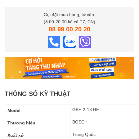
Gọi đặt mua hàng, tư vấn:
(8:00-20:00 kể cả T7, CN)
08 99 00 20 20
THÔNG SỐ KỸ THUẬT
Thông
GBH 2-18 RE
Model
số
kỹ
BOSCH
Thương hiệu
thuật
Trung Quốc
Xuất xứ