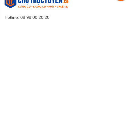
Hotline: 08 99 00 20 20
Email:
lienhe@chotructuyen.co
CHÍNH SÁCH BÁN HÀNG
Điều khoản sử dụng
Chính sách đổi, trả và bảo hành
Chính sách giao hàng
Chính sách bảo mật
HỖ TRỢ KHÁCH HÀNG
Hướng dẫn mua hàng
Hướng dẫn thanh toán