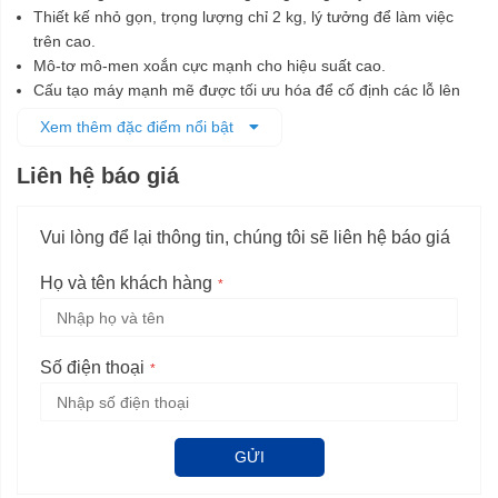
Thiết kế nhỏ gọn, trọng lượng chỉ 2 kg, lý tưởng để làm việc
trên cao.
Mô-tơ mô-men xoắn cực mạnh cho hiệu suất cao.
Cấu tạo máy mạnh mẽ được tối ưu hóa để cố định các lỗ lên
tới 10 mm.
Xem thêm đặc điểm nổi bật
Có chế độ đảo chiều và chỉnh tốc độ linh hoạt.
Đầu cặp SDS plus truyền lực tối đa.
Liên hệ báo giá
Chức năng ly hợp tự trượt, bảo vệ người dùng và máy khi quá
tải.
Vui lòng để lại thông tin, chúng tôi sẽ liên hệ báo giá
Họ và tên khách hàng
Số điện thoại
GỬI