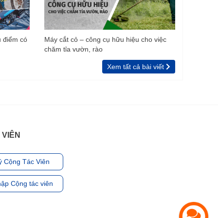
u điểm có
Máy cắt cỏ – công cụ hữu hiệu cho việc
chăm tỉa vườn, rào
Xem tất cả bài viết
 VIÊN
ý Cộng Tác Viên
ập Cộng tác viên