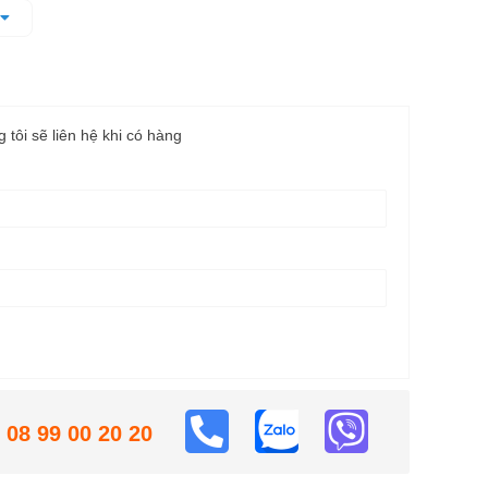
hóng điện và cấp năng lượng ổn định hơn.
àm việc
c nhờ tốc độ tùy biến.
 tháo vít.
g tôi sẽ liên hệ khi có hàng
08 99 00 20 20