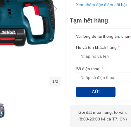
kim loại.
Xem thêm đặc điểm nổi bật
Sử dụng pin Li-ion không tự p
Có đèn trợ sáng cho khu vực l
Tạm hết hàng
Kiểm soát dễ dàng và chính xá
Có chế độ đảo chiều để gài vào
Vui lòng để lại thông tin, chún
Họ và tên khách hàng
Số điện thoại
1/2
GỬI
Gọi đặt mua hàng, tư vấn:
(8:00-20:00 kể cả T7, CN)