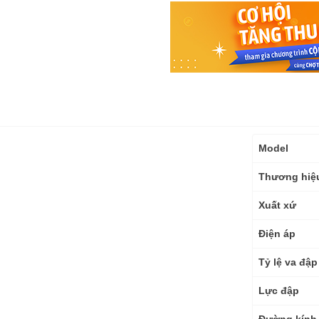
Thông
Model
số
kỹ
Thương hiệ
thuật
Xuất xứ
Điện áp
Tỷ lệ va đậ
Lực đập