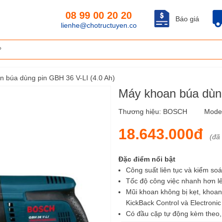
08 99 00 20 20
Báo giá
lienhe@chotructuyen.co
 búa dùng pin GBH 36 V-LI (4.0 Ah)
Máy khoan búa dùng
Thương hiệu:
BOSCH
Mode
18.643.000đ
(đã
Đặc điểm nổi bật
Công suất liên tục và kiểm soát
Tốc độ công việc nhanh hơn l
Mũi khoan không bị kẹt, khoan 
KickBack Control và Electronic
Có đầu cặp tự động kèm theo,