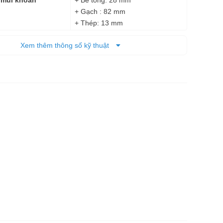
 mũi khoan
+ Gạch : 82 mm
+ Thép: 13 mm
+ Gỗ: 30 mm
Xem thêm thông số kỹ thuật
Mũi SDS - Plus
ầu cặp
+ Xoay trái: 0 – 930 vòng/phút
h mức
+ Xoay phải: 0 - 940 vòng/phút
Pin
Cao: 246 mm
Dài: 383 mm
4,0 kg - 4,5 kg
 tịnh
12 tháng