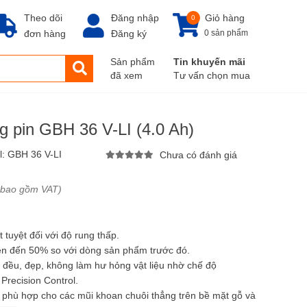
Theo dõi
Đăng nhập
Giỏ hàng
0
đơn hàng
Đăng ký
0 sản phẩm
Sản phẩm
Tin khuyến mãi
đã xem
Tư vấn chọn mua
 pin GBH 36 V-LI (4.0 Ah)
l:
GBH 36 V-LI
Chưa có đánh giá
 bao gồm VAT)
 tuyệt đối với độ rung thấp.
ên đến 50% so với dòng sản phẩm trước đó.
đều, đẹp, không làm hư hỏng vật liệu nhờ chế độ
 Precision Control.
 phù hợp cho các mũi khoan chuôi thẳng trên bề mặt gỗ và