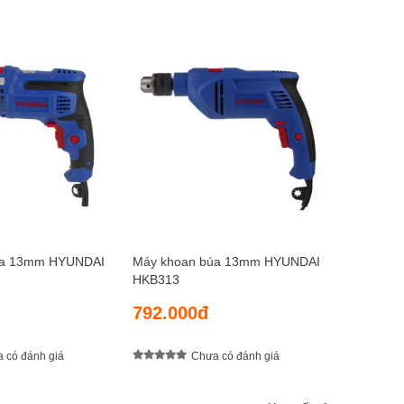
Máy kho
HKV113
1.176.
úa 13mm HYUNDAI
Máy khoan búa 13mm HYUNDAI
HKB313
792.000đ
 có đánh giá
Chưa có đánh giá