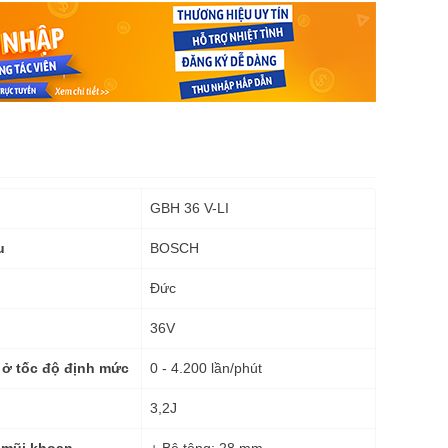
GBH 36 V-LI
BOSCH
u
Đức
36V
0 - 4.200 lần/phút
p ở tốc độ định mức
3,2J
+ Bê tông: 28 mm