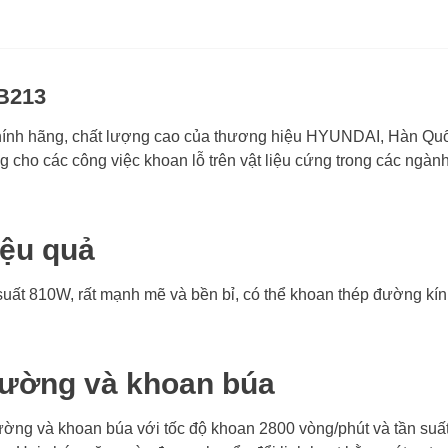
Tốc độ khôn
Nguồn cấp
Kích thước 
B213
Trọng lượng
h hãng, chất lượng cao của thương hiệu HYUNDAI, Hàn Quốc
cho các công việc khoan lỗ trên vật liệu cứng trong các ngành
Trọng lượng
Bảo hành
iệu quả
uất 810W, rất mạnh mẽ và bền bỉ, có thể khoan thép đường k
hường và khoan búa
g và khoan búa với tốc độ khoan 2800 vòng/phút và tần suất đ