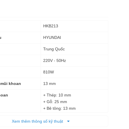
HKB213
HYUNDAI
u
Trung Quốc
220V - 50Hz
810W
13 mm
 mũi khoan
+ Thép: 10 mm
hoan
+ Gỗ: 25 mm
+ Bê tông: 13 mm
0 - 44.800 lần/phút
Xem thêm thông số kỹ thuật