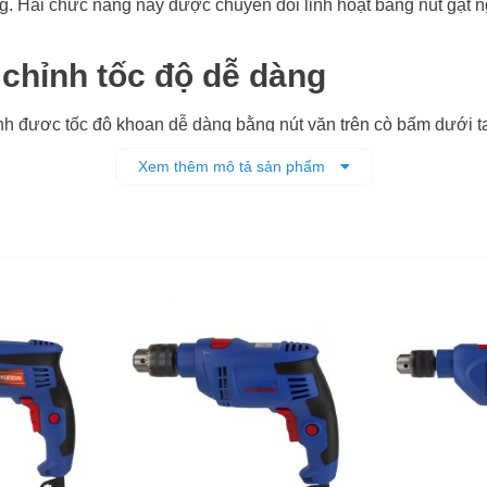
g. Hai chức năng này được chuyển đổi linh hoạt bằng nút gạt 
chỉnh tốc độ dễ dàng
 được tốc độ khoan dễ dàng bằng nút vặn trên cò bấm dưới tay
àn thành việc nhanh, tiết kiệm điện năng.
Xem thêm mô tả sản phẩm
dễ dàng
c năng bắt vít nhờ được tích hợp chế độ đảo chiều cho phép
hoan chính xác
phụ phía trước cùng thước đo độ sâu, hỗ trợ người dùng cố đị
iệc.