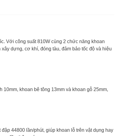
0 - 2.800 vòng/phút
g tải
Điện
31 x 7,3 x 25,5 cm
(DxRxC)
2,1 Kg
 tịnh
. Với công suất 810W cùng 2 chức năng khoan
 xây dựng, cơ khí, đóng tàu, đảm bảo tốc độ và hiệu
2,3 Kg
 cả bì
6 tháng
ính 10mm, khoan bê tông 13mm và khoan gỗ 25mm,
ập 44800 lần/phút, giúp khoan lỗ trên vật dụng hay