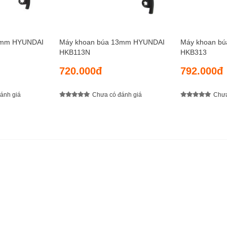
ụng
ược thiết kế hiện đại, chắc chắn, gọn và đẹp với lớp vỏ bằn
3mm HYUNDAI
Máy khoan búa 13mm HYUNDAI
Máy khoan b
 tạo cảm giác thoải mái và an toàn cho người dùng. Vị trí công 
HKB113N
HKB313
720.000đ
792.000đ
 búa Hyundai HKB213
ánh giá
Chưa có đánh giá
Chưa
 ngay khi mua