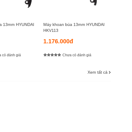
g nhựa cao cấp được sơn 2 màu bạc và xanh. Phần
úa 13mm HYUNDAI
Máy khoan búa 13mm HYUNDAI
tắc, gạt đảo chiều và các nút chỉnh, giữ tốc độ đều
HKV113
1.176.000đ
 có đánh giá
Chưa có đánh giá
Xem tất cả