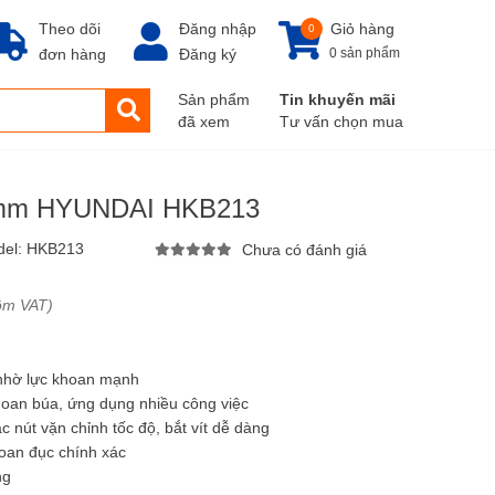
Theo dõi
Đăng nhập
Giỏ hàng
0
đơn hàng
Đăng ký
0 sản phẩm
Sản phẩm
Tin khuyến mãi
đã xem
Tư vấn chọn mua
3mm HYUNDAI HKB213
del:
HKB213
Chưa có đánh giá
ồm VAT)
 nhờ lực khoan mạnh
oan búa, ứng dụng nhiều công việc
 nút vặn chỉnh tốc độ, bắt vít dễ dàng
oan đục chính xác
ng