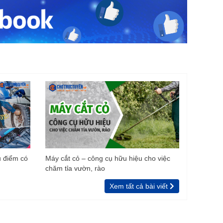
u điểm có
Máy cắt cỏ – công cụ hữu hiệu cho việc
chăm tỉa vườn, rào
Xem tất cả bài viết