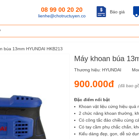
08 99 00 20 20
Báo giá
lienhe@chotructuyen.co
an búa 13mm HYUNDAI HKB213
Máy khoan búa 1
Thương hiệu:
HYUNDAI
Mo
900.000đ
(đã bao g
Đặc điểm nổi bật
Khoan vật liệu cứng hiệu quả
2 chức năng khoan thường, kh
Có công tắc đảo chiều cùng các
Có tay cầm phụ chắc chắn, kh
Kiểu dáng đẹp, gọn, dễ sử dụ