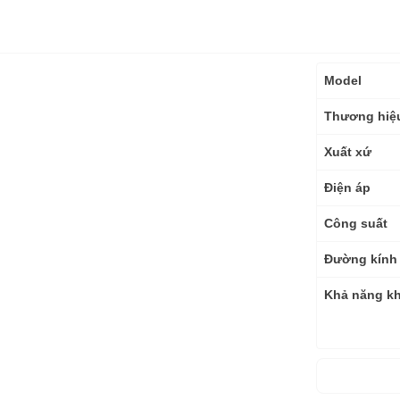
Thông
Model
số
kỹ
Thương hiệ
thuật
Xuất xứ
Điện áp
Công suất
Đường kính
Khả năng k
Tốc độ đập