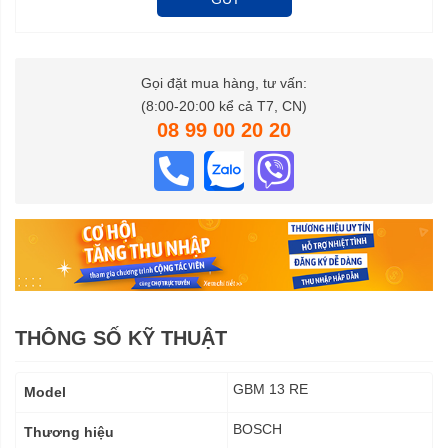
Gọi đặt mua hàng, tư vấn:
(8:00-20:00 kể cả T7, CN)
08 99 00 20 20
THÔNG SỐ KỸ THUẬT
Thông
GBM 13 RE
Model
số
kỹ
BOSCH
Thương hiệu