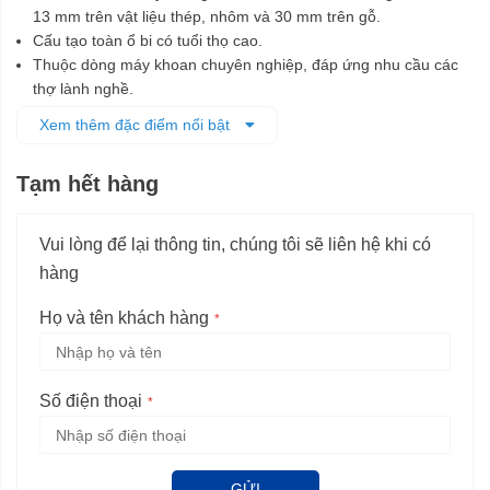
13 mm trên vật liệu thép, nhôm và 30 mm trên gỗ.
Cấu tạo toàn ổ bi có tuổi thọ cao.
Thuộc dòng máy khoan chuyên nghiệp, đáp ứng nhu cầu các
thợ lành nghề.
Giá ổ đỡ cường độ cao để gia công chính xác.
Xem thêm đặc điểm nổi bật
Có chế độ đảo chiều và chỉnh tốc độ linh hoạt.
Tạm hết hàng
Vui lòng để lại thông tin, chúng tôi sẽ liên hệ khi có
hàng
Họ và tên khách hàng
Số điện thoại
GỬI