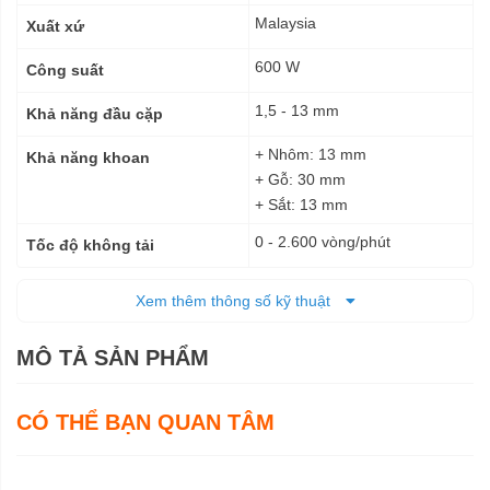
thuật
Malaysia
Xuất xứ
600 W
Công suất
1,5 - 13 mm
Khả năng đầu cặp
+ Nhôm: 13 mm
Khả năng khoan
+ Gỗ: 30 mm
+ Sắt: 13 mm
0 - 2.600 vòng/phút
Tốc độ không tải
Điện
Nguồn cấp
Xem thêm thông số kỹ thuật
252 x 66 x 196 mm
Kích thước (DxRxC)
MÔ TẢ SẢN PHẨM
1,7 kg
Trọng lượng tịnh
12 tháng
CÓ THỂ BẠN QUAN TÂM
Bảo hành