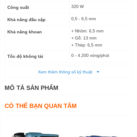
320 W
Công suất
0,5 - 6,5 mm
Khả năng đầu cặp
+ Nhôm: 6,5 mm
Khả năng khoan
+ Gỗ: 13 mm
+ Thép: 6,5 mm
0 - 4.200 vòng/phút
Tốc độ không tải
Điện
Nguồn cấp
Xem thêm thông số kỹ thuật
160 x 55 x175 mm
Kích thước (DxRxC)
MÔ TẢ SẢN PHẨM
1 kg
Trọng lượng tịnh
6 tháng
CÓ THỂ BẠN QUAN TÂM
Bảo hành