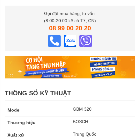
Gọi đặt mua hàng, tư vấn:
(8:00-20:00 kể cả T7, CN)
08 99 00 20 20
THÔNG SỐ KỸ THUẬT
Thông
GBM 320
Model
số
kỹ
BOSCH
Thương hiệu
thuật
Trung Quốc
Xuất xứ