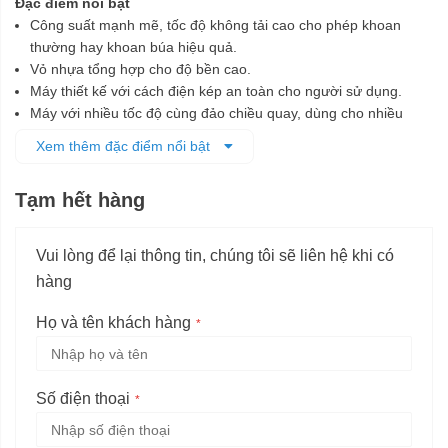
Đặc điểm nổi bật
Công suất mạnh mẽ, tốc độ không tải cao cho phép khoan
thường hay khoan búa hiệu quả.
Vỏ nhựa tổng hợp cho độ bền cao.
Máy thiết kế với cách điện kép an toàn cho người sử dụng.
Máy với nhiều tốc độ cùng đảo chiều quay, dùng cho nhiều
công việc.
Xem thêm đặc điểm nổi bật
Máy sử dụng chuôi gài SDS – PLUS.
Có cơ cấu giới hạn lực mô-men xoắn.
Tạm hết hàng
Có hộp đựng máy cao cấp, thuận tiện cất giữ.
Vui lòng để lại thông tin, chúng tôi sẽ liên hệ khi có
hàng
Họ và tên khách hàng
Số điện thoại