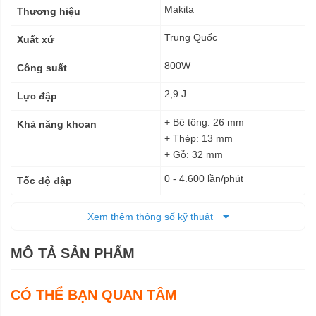
kỹ
Makita
Thương hiệu
thuật
Trung Quốc
Xuất xứ
800W
Công suất
2,9 J
Lực đập
+ Bê tông: 26 mm
Khả năng khoan
+ Thép: 13 mm
+ Gỗ: 32 mm
0 - 4.600 lần/phút
Tốc độ đập
0 - 1.200 vòng/phút
Tốc độ không tải
Xem thêm thông số kỹ thuật
Điện
Nguồn cấp
MÔ TẢ SẢN PHẨM
361 x 77 x 209 mm
Kích thước (DxRxC)
2,8 Kg
CÓ THỂ BẠN QUAN TÂM
Trọng lượng tịnh