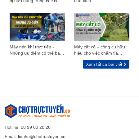
bị hữu dụng trong các công
cưa xích
trình xây dựng
Máy nén khí trực tiếp -
Máy cắt cỏ – công cụ hữu
Những ưu điểm có thể bạn
hiệu cho việc chăm tỉa
chưa biết
vườn, rào
Xem tất cả bài viết
Hotline: 08 99 00 20 20
Email:
lienhe@chotructuyen.co