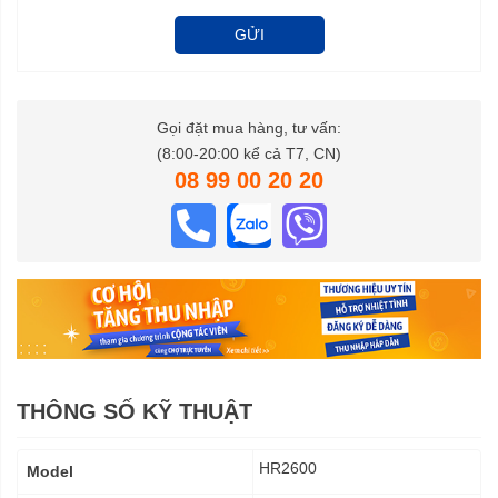
GỬI
Gọi đặt mua hàng, tư vấn:
(8:00-20:00 kể cả T7, CN)
08 99 00 20 20
THÔNG SỐ KỸ THUẬT
Thông
HR2600
Model
số