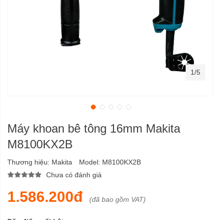
1/5
Máy khoan bê tông 16mm Makita
M8100KX2B
Thương hiệu:
Makita
Model:
M8100KX2B
Chưa có đánh giá
1.586.200đ
(đã bao gồm VAT)