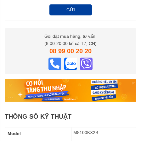
GỬI
Gọi đặt mua hàng, tư vấn:
(8:00-20:00 kể cả T7, CN)
08 99 00 20 20
THÔNG SỐ KỸ THUẬT
Thông
M8100KX2B
Model
số