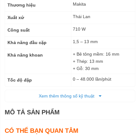
kỹ
Makita
Thương hiệu
thuật
Thái Lan
Xuất xứ
710 W
Công suất
1,5 – 13 mm
Khả năng đầu cặp
+ Bê tông mềm: 16 mm
Khả năng khoan
+ Thép: 13 mm
+ Gỗ: 30 mm
0 – 48.000 lần/phút
Tốc độ đập
0 – 3.200 vòng/phút
Tốc độ không tải
Xem thêm thông số kỹ thuật
Điện
Nguồn cấp
MÔ TẢ SẢN PHẨM
296 x 77 x 202 mm
Kích thước (DxRxC)
2,1 kg
CÓ THỂ BẠN QUAN TÂM
Trọng lượng tịnh