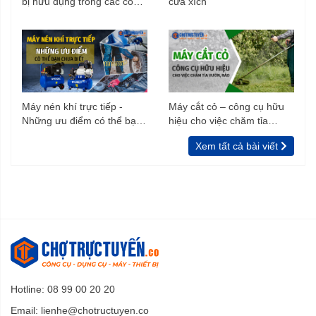
bị hữu dụng trong các công
cưa xích
trình xây dựng
Máy nén khí trực tiếp -
Máy cắt cỏ – công cụ hữu
Những ưu điểm có thể bạn
hiệu cho việc chăm tỉa
chưa biết
vườn, rào
Xem tất cả bài viết
Hotline: 08 99 00 20 20
Email:
lienhe@chotructuyen.co