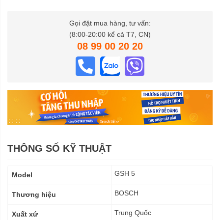
Gọi đặt mua hàng, tư vấn:
(8:00-20:00 kể cả T7, CN)
08 99 00 20 20
THÔNG SỐ KỸ THUẬT
Thông
GSH 5
Model
số
kỹ
BOSCH
Thương hiệu
thuật
Trung Quốc
Xuất xứ