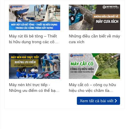
Máy rút lõi bê tông – Thiết
Những điều cần biết về máy
bị hữu dụng trong các công
cưa xích
trình xây dựng
Máy nén khí trực tiếp -
Máy cắt cỏ – công cụ hữu
Những ưu điểm có thể bạn
hiệu cho việc chăm tỉa
chưa biết
vườn, rào
Xem tất cả bài viết