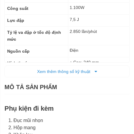
1.100W
Công suất
7,5 J
Lực đập
2.850 lần/phút
Tỷ lệ va đập ở tốc độ định
mức
Điện
Nguồn cấp
+ Cao: 240 mm
Kích thước
+ Dài: 465 mm
Xem thêm thông số kỹ thuật
5,6 kg
Trọng lượng tịnh
MÔ TẢ SẢN PHẨM
12 tháng
Bảo hành
Phụ kiện đi kèm
Đục mũi nhọn
Hộp mang