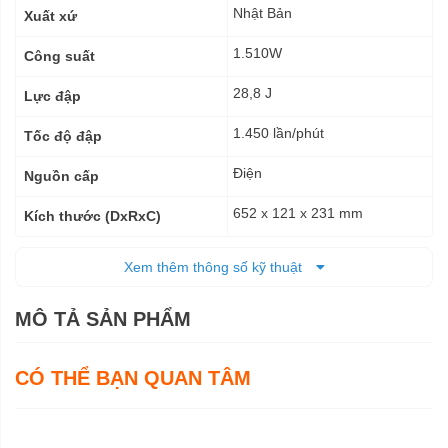
Nhật Bản
Xuất xứ
1.510W
Công suất
28,8 J
Lực đập
1.450 lần/phút
Tốc độ đập
Điện
Nguồn cấp
652 x 121 x 231 mm
Kích thước (DxRxC)
15,1 kg
Trọng lượng tịnh
Xem thêm thông số kỹ thuật
15,1 kg
Trọng lượng cả bì
MÔ TẢ SẢN PHẨM
6 tháng
Bảo hành
CÓ THỂ BẠN QUAN TÂM