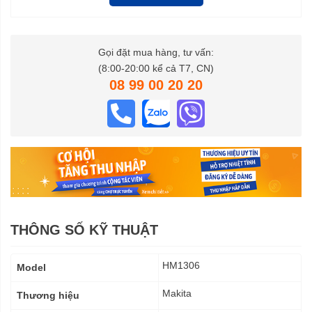
Gọi đặt mua hàng, tư vấn:
(8:00-20:00 kể cả T7, CN)
08 99 00 20 20
THÔNG SỐ KỸ THUẬT
Thông
HM1306
Model
số
kỹ
Makita
Thương hiệu
thuật