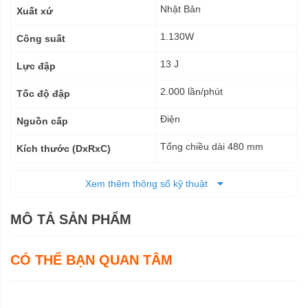
Nhật Bản
Xuất xứ
1.130W
Công suất
13 J
Lực đập
2.000 lần/phút
Tốc độ đập
Điện
Nguồn cấp
Tổng chiều dài 480 mm
Kích thước (DxRxC)
9,1 kg
Trọng lượng tịnh
Xem thêm thông số kỹ thuật
9,1 kg
Trọng lượng cả bì
MÔ TẢ SẢN PHẨM
6 tháng
Bảo hành
CÓ THỂ BẠN QUAN TÂM