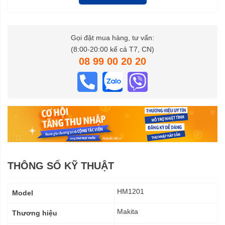
Gọi đặt mua hàng, tư vấn:
(8:00-20:00 kể cả T7, CN)
08 99 00 20 20
THÔNG SỐ KỸ THUẬT
Thông
HM1201
Model
số
kỹ
Makita
Thương hiệu
thuật