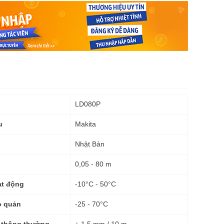
LD080P
Makita
u
Nhật Bản
0,05 - 80 m
-10°C - 50°C
ạt động
-25 - 70°C
o quản
± 1,5 mm / 10 m