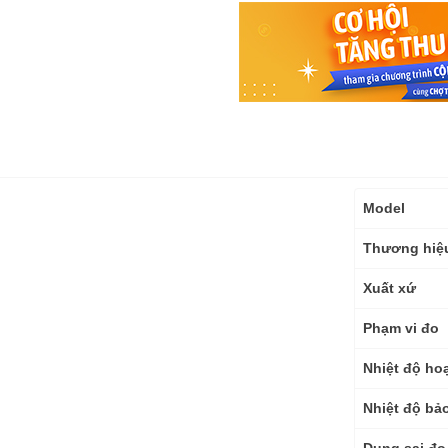
Thông
Model
số
kỹ
Thương hiệ
thuật
Xuất xứ
Phạm vi đo
Nhiệt độ ho
Nhiệt độ bả