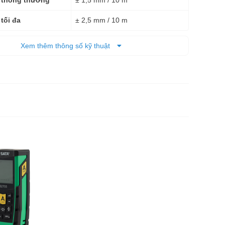
 thông thường
± 2,5 mm / 10 m
tối đa
6 mm / 50 m
điểm laser
Xem thêm thông số kỹ thuật
635 nm
Pin AAA 1.5V x 2 pin
Pin
117 x 57 x 32 mm
(DxRxC)
0,14 kg
 tịnh
0,35 kg
 cả bì
6 tháng