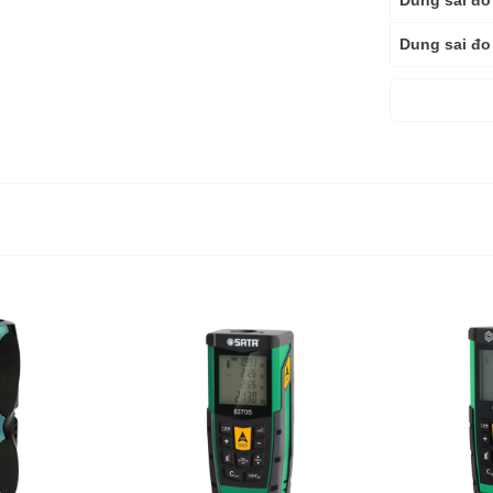
Dung sai đo
Dung sai đo 
Đường kính 
Loại laser
Nguồn
Nguồn cấp
Kích thước 
Trọng lượng
Trọng lượng
Bảo hành