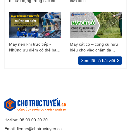
bị hữu dụng trong các công
cưa xích
trình xây dựng
Máy nén khí trực tiếp -
Máy cắt cỏ – công cụ hữu
Những ưu điểm có thể bạn
hiệu cho việc chăm tỉa
chưa biết
vườn, rào
Xem tất cả bài viết
Hotline: 08 99 00 20 20
Email:
lienhe@chotructuyen.co