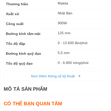
kỹ
Makita
Thương hiệu
thuật
Nhật Bản
Xuất xứ
900W
Công suất
125 mm
Đường kính tấm mài
0 - 13.600 lần/phút
Tốc độ đập
5,5 mm
Đường kính quỹ đạo
0 - 6.800 vòng/phút
Tốc độ quỹ đạo
0 - 780 vòng/phút
Tốc độ không tải
Xem thêm thông số kỹ thuật
Điện
Nguồn cấp
MÔ TẢ SẢN PHẨM
451 x 123 x 134 mm
Kích thước (DxRxC)
2,8 kg - 3,0 kg
CÓ THỂ BẠN QUAN TÂM
Trọng lượng tịnh