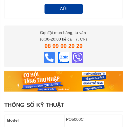
GỬI
Gọi đặt mua hàng, tư vấn:
(8:00-20:00 kể cả T7, CN)
08 99 00 20 20
THÔNG SỐ KỸ THUẬT
Thông
PO5000C
Model
số