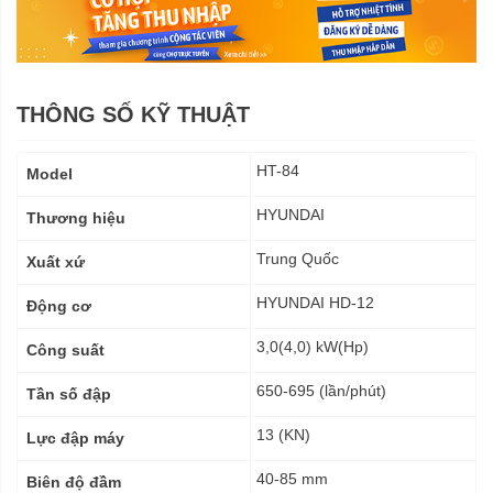
THÔNG SỐ KỸ THUẬT
Thông
HT-84
Model
số
kỹ
HYUNDAI
Thương hiệu
thuật
Trung Quốc
Xuất xứ
HYUNDAI HD-12
Động cơ
3,0(4,0) kW(Hp)
Công suất
650-695 (lần/phút)
Tần số đập
13 (KN)
Lực đập máy
40-85 mm
Biên độ đầm