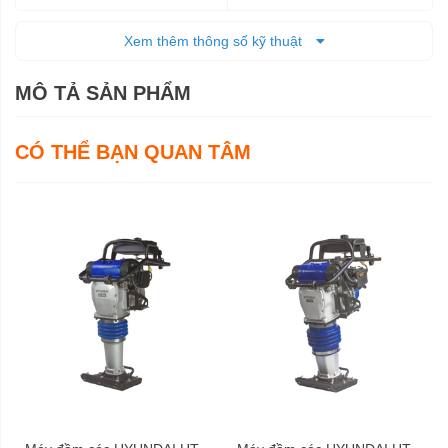
2,2 L
Dung tích bình nhiên liệu
Xem thêm thông số kỹ thuật
74 x 44 x 115 cm
Kích thước (DxRxC)
MÔ TẢ SẢN PHẨM
76 Kg
Trọng lượng tịnh
83 Kg
CÓ THỂ BẠN QUAN TÂM
Trọng lượng cả bì
12 tháng
Bảo hành