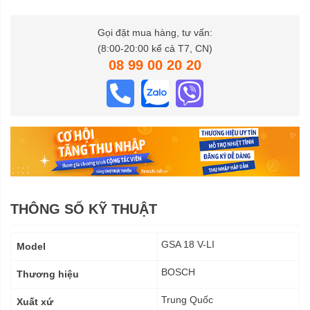
Gọi đặt mua hàng, tư vấn:
(8:00-20:00 kể cả T7, CN)
08 99 00 20 20
THÔNG SỐ KỸ THUẬT
Thông
GSA 18 V-LI
Model
số
kỹ
BOSCH
Thương hiệu
thuật
Trung Quốc
Xuất xứ