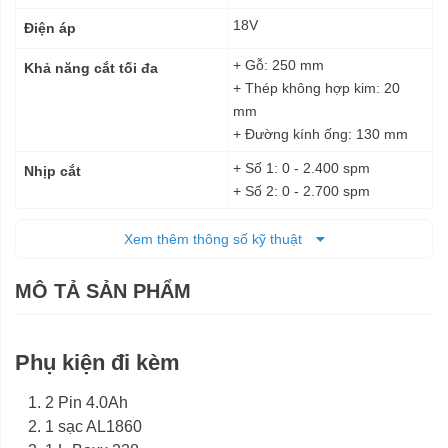
18V
Điện áp
+ Gỗ: 250 mm
Khả năng cắt tối đa
+ Thép không hợp kim: 20
mm
+ Đường kính ống: 130 mm
+ Số 1: 0 - 2.400 spm
Nhịp cắt
+ Số 2: 0 - 2.700 spm
Pin
Nguồn cấp
Xem thêm thông số kỹ thuật
Dài: 450 mm
Kích thước
MÔ TẢ SẢN PHẨM
3,7 kg
Trọng lượng tịnh
12 tháng
Bảo hành
Phụ kiện đi kèm
2 Pin 4.0Ah
1 sạc AL1860