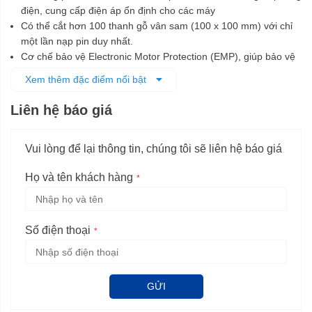
điện, cung cấp điện áp ổn định cho các máy
Có thể cắt hơn 100 thanh gỗ vân sam (100 x 100 mm) với chỉ
một lần nạp pin duy nhất.
Cơ chế bảo vệ Electronic Motor Protection (EMP), giúp bảo vệ
mô-tơ không bị quá tải và đảm bảo tuổi thọ lâu dài.
Xem thêm đặc điểm nổi bật
Thay lưỡi cưa nhanh chóng và dễ dàng nhờ cấu truyền động
SDS
Liên hệ báo giá
Máy được làm bằng vật liệu chắc chắn, độ bền cao.
Máy được trang bị pin sạc, 2 lưỡi cưa và hộp đựng L-boxx 238.
Vui lòng để lại thông tin, chúng tôi sẽ liên hệ báo giá
Họ và tên khách hàng
Số điện thoại
GỬI