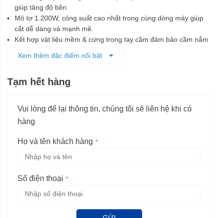
giúp tăng độ bền.
Mô tơ 1.200W, công suất cao nhất trong cùng dòng máy giúp
cắt dễ dàng và mạnh mẽ.
Kết hợp vật liệu mềm & cứng trong tay cầm đảm bảo cầm nắm
tiện lợi ở mọi vị trí.
Xem thêm đặc điểm nổi bật
Tốc độ cắt được tùy chỉnh linh hoạt, dễ kiểm soát trong quá
trình cắt .
Tạm hết hàng
Lớp cách điện kép, an toàn cho người sử dụng.
Máy được thiết kế thân thiện với người dùng do không cần
dụng cụ hỗ trợ bổ sung.
Vui lòng để lại thông tin, chúng tôi sẽ liên hệ khi có
hàng
Họ và tên khách hàng
Số điện thoại
GỬI