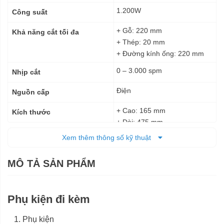
thuật
1.200W
Công suất
+ Gỗ: 220 mm
Khả năng cắt tối đa
+ Thép: 20 mm
+ Đường kính ống: 220 mm
0 – 3.000 spm
Nhịp cắt
Điện
Nguồn cấp
+ Cao: 165 mm
Kích thước
+ Dài: 475 mm
Xem thêm thông số kỹ thuật
3,7 kg
Trọng lượng tịnh
6 tháng
Bảo hành
MÔ TẢ SẢN PHẨM
Phụ kiện đi kèm
Phụ kiện