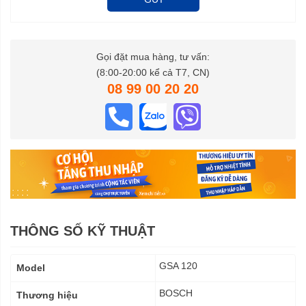
Gọi đặt mua hàng, tư vấn:
(8:00-20:00 kể cả T7, CN)
08 99 00 20 20
THÔNG SỐ KỸ THUẬT
Thông
GSA 120
Model
số
kỹ
BOSCH
Thương hiệu