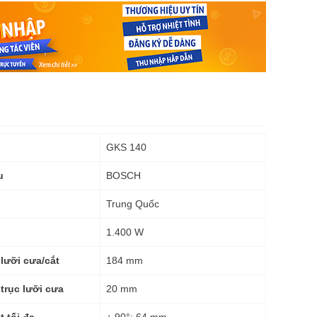
GKS 140
BOSCH
u
Trung Quốc
1.400 W
184 mm
lưỡi cưa/cắt
20 mm
trục lưỡi cưa
+ 90°: 64 mm