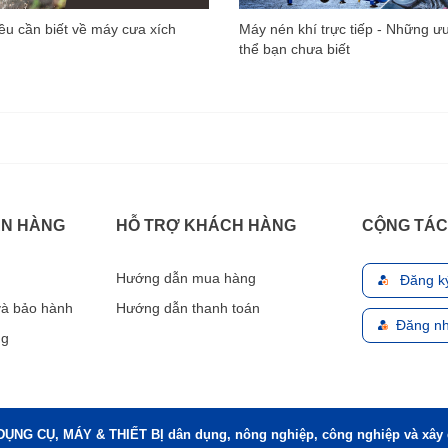
u cần biết về máy cưa xích
Máy nén khí trực tiếp - Những ư
thể bạn chưa biết
ÁN HÀNG
HỖ TRỢ KHÁCH HÀNG
CỘNG TÁC
Hướng dẫn mua hàng
Đăng k
 và bảo hành
Hướng dẫn thanh toán
Đăng nh
ng
DỤNG CỤ, MÁY & THIẾT BỊ dân dụng, nông nghiệp, công nghiệp và xây