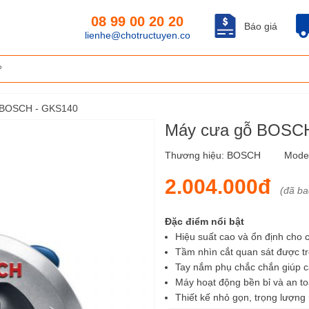
08 99 00 20 20
Báo giá
lienhe@chotructuyen.co
 BOSCH - GKS140
Máy cưa gỗ BOSC
Thương hiệu:
BOSCH
Mode
2.004.000đ
(đã b
Đặc điểm nổi bật
Hiệu suất cao và ổn định cho 
Tầm nhìn cắt quan sát được tr
Tay nắm phụ chắc chắn giúp 
Máy hoạt động bền bỉ và an t
Thiết kế nhỏ gọn, trọng lượng n