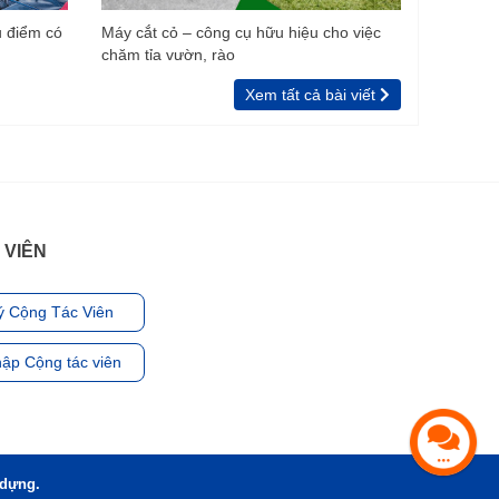
u điểm có
Máy cắt cỏ – công cụ hữu hiệu cho việc
chăm tỉa vườn, rào
Xem tất cả bài viết
 VIÊN
ý Cộng Tác Viên
ập Cộng tác viên
 dựng.