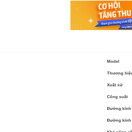
Thông
Model
số
kỹ
Thương hiệ
thuật
Xuất xứ
Công suất
Đường kính 
Đường kính 