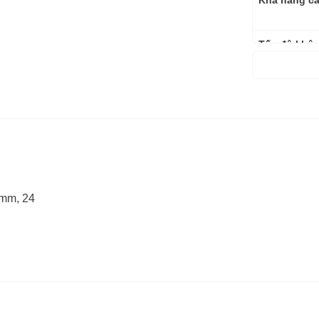
Khả năng cắt
Tốc độ khôn
Nguồn cấp
Kích thước
Trọng lượng
Bảo hành
0mm, 24