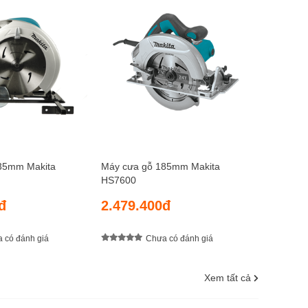
Thân máy
190mm M
6.960.
35mm Makita
Máy cưa gỗ 185mm Makita
HS7600
đ
2.479.400đ
 có đánh giá
Chưa có đánh giá
Xem tất cả