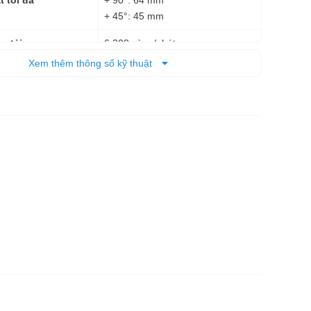
 tối đa
+ 45°: 45 mm
6.200 vòng/phút
g tải
Xem thêm thông số kỹ thuật
Điện
347 x 232 x 257 mm
3,7 kg
 tịnh
6 tháng