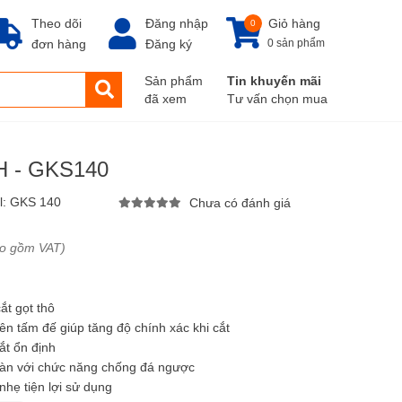
Theo dõi
Đăng nhập
Giỏ hàng
0
đơn hàng
Đăng ký
0 sản phẩm
Sản phẩm
Tin khuyến mãi
đã xem
Tư vấn chọn mua
H - GKS140
l:
GKS 140
Chưa có đánh giá
ao gồm VAT)
cắt gọt thô
ên tấm đế giúp tăng độ chính xác khi cắt
cắt ổn định
oàn với chức năng chống đá ngược
hẹ tiện lợi sử dụng