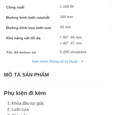
1.100 W
Công suất
184 mm
Đường kính lưỡi cưa/cắt
20 mm
Đường kính trục lưỡi cưa
+ 90°: 65 mm
Khả năng cắt tối đa
+ 45°: 47 mm
5.200 vòng/phút
Tốc độ không tải
Xem thêm thông số kỹ thuật
Điện
Nguồn cấp
3,6 kg
Trọng lượng tịnh
MÔ TẢ SẢN PHẨM
6 tháng
Bảo hành
Phụ kiện đi kèm
Khóa đầu lục giác
Lưỡi cưa