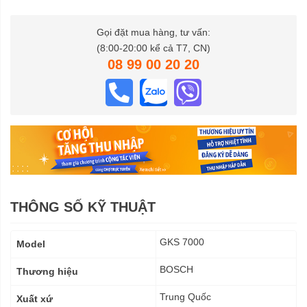
Gọi đặt mua hàng, tư vấn:
(8:00-20:00 kể cả T7, CN)
08 99 00 20 20
THÔNG SỐ KỸ THUẬT
Thông
GKS 7000
Model
số
kỹ
BOSCH
Thương hiệu
thuật
Trung Quốc
Xuất xứ