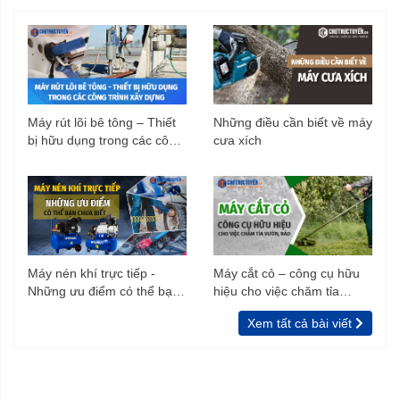
Máy rút lõi bê tông – Thiết
Những điều cần biết về máy
bị hữu dụng trong các công
cưa xích
trình xây dựng
Máy nén khí trực tiếp -
Máy cắt cỏ – công cụ hữu
Những ưu điểm có thể bạn
hiệu cho việc chăm tỉa
chưa biết
vườn, rào
Xem tất cả bài viết