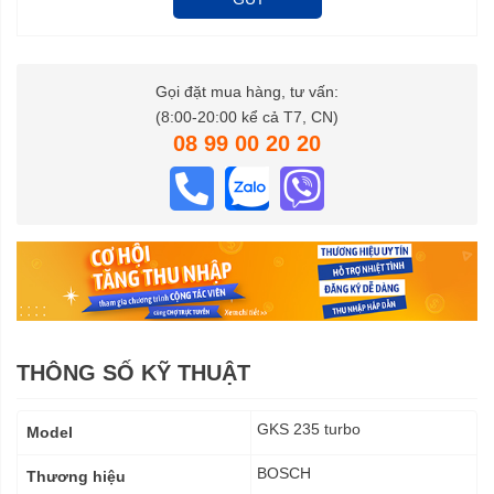
Gọi đặt mua hàng, tư vấn:
(8:00-20:00 kể cả T7, CN)
08 99 00 20 20
THÔNG SỐ KỸ THUẬT
Thông
GKS 235 turbo
Model
số
kỹ
BOSCH
Thương hiệu