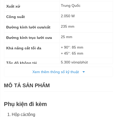
thuật
Trung Quốc
Xuất xứ
2.050 W
Công suất
235 mm
Đường kính lưỡi cưa/cắt
25 mm
Đường kính trục lưỡi cưa
+ 90°: 85 mm
Khả năng cắt tối đa
+ 45°: 65 mm
5.300 vòng/phút
Tốc độ không tải
Xem thêm thông số kỹ thuật
Điện
Nguồn cấp
7,6 kg
Trọng lượng tịnh
MÔ TẢ SẢN PHẨM
12 tháng
Bảo hành
Phụ kiện đi kèm
Hộp cáctông