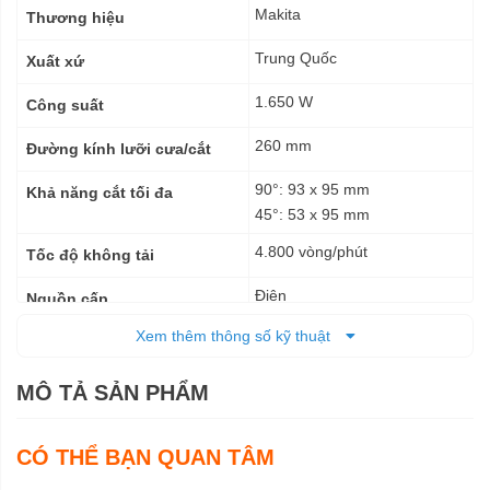
kỹ
Makita
Thương hiệu
thuật
Trung Quốc
Xuất xứ
1.650 W
Công suất
260 mm
Đường kính lưỡi cưa/cắt
90°: 93 x 95 mm
Khả năng cắt tối đa
45°: 53 x 95 mm
4.800 vòng/phút
Tốc độ không tải
Điện
Nguồn cấp
Xem thêm thông số kỹ thuật
530 x 476 x 535 mm
Kích thước (DxRxC)
14,3 kg
Trọng lượng tịnh
MÔ TẢ SẢN PHẨM
28,5 kg
Trọng lượng cả bì
CÓ THỂ BẠN QUAN TÂM
6 tháng
Bảo hành