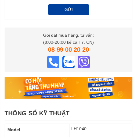
GỬI
Gọi đặt mua hàng, tư vấn:
(8:00-20:00 kể cả T7, CN)
08 99 00 20 20
THÔNG SỐ KỸ THUẬT
Thông
LH1040
Model
số