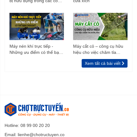
bị hữu dụng trong các công
cưa xích
trình xây dựng
Máy nén khí trực tiếp -
Máy cắt cỏ – công cụ hữu
Những ưu điểm có thể bạn
hiệu cho việc chăm tỉa
chưa biết
vườn, rào
Xem tất cả bài viết
Hotline: 08 99 00 20 20
Email:
lienhe@chotructuyen.co