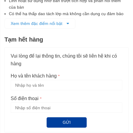
Linh hoạt sử dụng nhờ bàn trượt tích hợp và phần nối thêm
của bàn
Có thể hạ thấp dao tách lớp mà không cần dụng cụ đảm bảo
các đường cắt được ẩn kín
Xem thêm đặc điểm nổi bật
Có hệ thống hút bụi, cho phép hút trực tiếp vào túi bụi hoặc liên
kết với máy hút bụi
Tạm hết hàng
Chức năng phanh thông minh cùng hệ thống cách điện kép,
đảm bảo an toàn tối đa cho người sử dụng
Vui lòng để lại thông tin, chúng tôi sẽ liên hệ khi có
hàng
Họ và tên khách hàng
Số điện thoại
GỬI