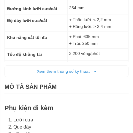
254 mm
Đường kính lưỡi cưa/cắt
+ Thân lưỡi: < 2,2 mm
Độ dày lưỡi cưa/cắt
+ Răng lưỡi: > 2,4 mm
+ Phải: 635 mm
Khả năng cắt tối đa
+ Trái: 250 mm
3.200 vòng/phút
Tốc độ không tải
Điện
Nguồn cấp
Xem thêm thông số kỹ thuật
810 x 768 x 433 mm
Kích thước
MÔ TẢ SẢN PHẨM
35 kg
Trọng lượng tịnh
12 tháng
Bảo hành
Phụ kiện đi kèm
Lưỡi cưa
Que đẩy