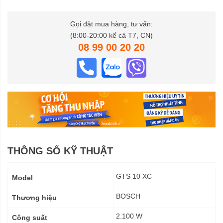
Gọi đặt mua hàng, tư vấn:
(8:00-20:00 kể cả T7, CN)
08 99 00 20 20
THÔNG SỐ KỸ THUẬT
Thông
GTS 10 XC
Model
số
kỹ
BOSCH
Thương hiệu
thuật
2.100 W
Công suất