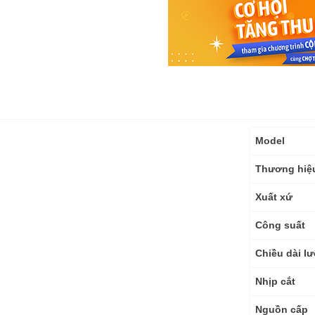
Thông
Model
số
kỹ
Thương hiệ
thuật
Xuất xứ
Công suất
Chiều dài lư
Nhịp cắt
Nguồn cấp