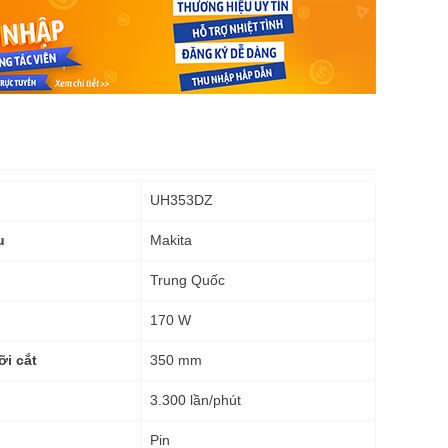
UH353DZ
Makita
u
Trung Quốc
170 W
350 mm
ỡi cắt
3.300 lần/phút
Pin