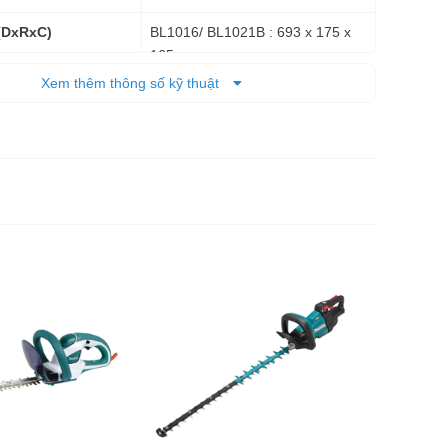
BL1016/ BL1021B : 693 x 175 x
(DxRxC)
165 mm
Xem thêm thông số kỹ thuật
2,0 kg - 2,1 kg
 tịnh
6 tháng
Thân máy
dùng pin
5.682.