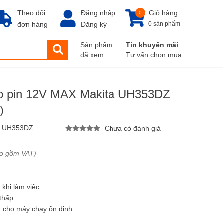
Theo dõi
Đăng nhập
Giỏ hàng
0
đơn hàng
Đăng ký
0 sản phẩm
Sản phẩm
Tin khuyến mãi
đã xem
Tư vấn chọn mua
rào pin 12V MAX Makita UH353DZ
)
:
UH353DZ
Chưa có đánh giá
ao gồm VAT)
 khi làm việc
thấp
 cho máy chạy ổn định