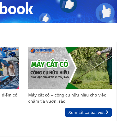
u điểm có
Máy cắt cỏ – công cụ hữu hiệu cho việc
chăm tỉa vườn, rào
Xem tất cả bài viết