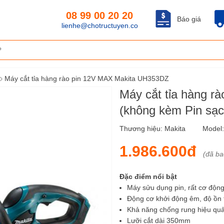
08 99 00 20 20
Báo giá
lienhe@chotructuyen.co
›
Máy cắt tỉa hàng rào pin 12V MAX Makita UH353DZ
Máy cắt tỉa hàng 
(không kèm Pin sạc
Thương hiệu:
Makita
Model
1.986.600đ
(đã b
Đặc điểm nổi bật
Máy sửu dụng pin, rất cơ động
Động cơ khởi động êm, độ ồn 
Khả năng chống rung hiệu quả
Lưỡi cắt dài 350mm