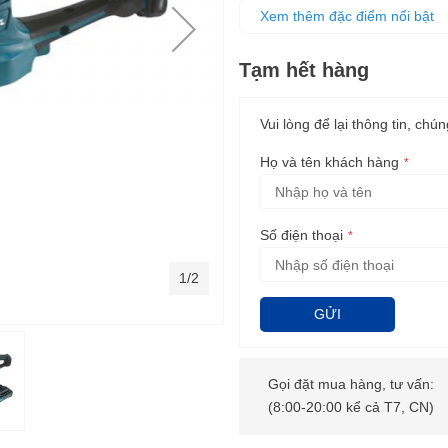
Hệ thống thay lưỡi không cần
Xem thêm đặc điểm nổi bật
Lưỡi cắt chống gỉ, sắc bén
Tay cầm thiết kế công thái học
Tạm hết hàng
Vui lòng để lại thông tin, chún
Họ và tên khách hàng
Số điện thoại
1/2
GỬI
Gọi đặt mua hàng, tư vấn:
(8:00-20:00 kể cả T7, CN)