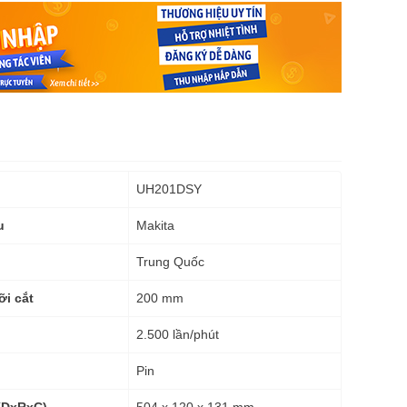
UH201DSY
Makita
u
Trung Quốc
200 mm
ỡi cắt
2.500 lần/phút
Pin
504 x 120 x 131 mm