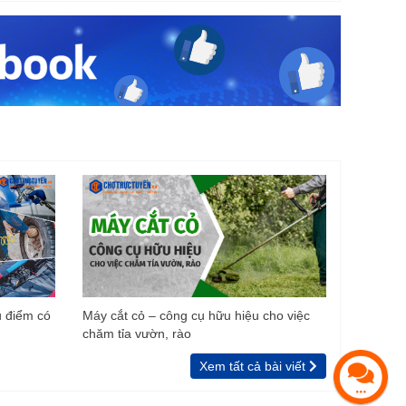
u điểm có
Máy cắt cỏ – công cụ hữu hiệu cho việc
chăm tỉa vườn, rào
Xem tất cả bài viết