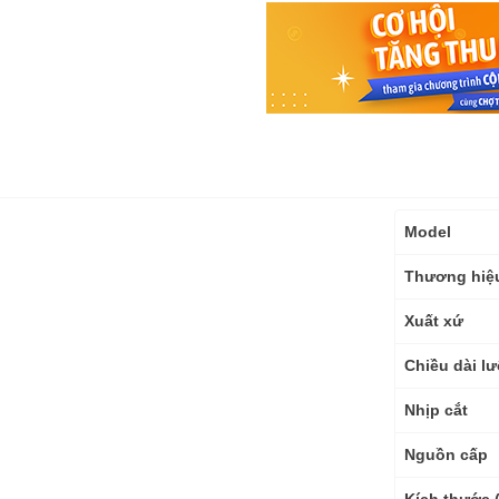
Thông
Model
số
kỹ
Thương hiệ
thuật
Xuất xứ
Chiều dài lư
Nhịp cắt
Nguồn cấp