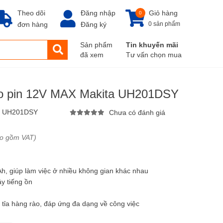
Theo dõi
Đăng nhập
Giỏ hàng
0
đơn hàng
Đăng ký
0 sản phẩm
Sản phẩm
Tin khuyến mãi
đã xem
Tư vấn chọn mua
rào pin 12V MAX Makita UH201DSY
:
UH201DSY
Chưa có đánh giá
ao gồm VAT)
Ah, giúp làm việc ở nhiều không gian khác nhau
ây tiếng ồn
ỡi tỉa hàng rào, đáp ứng đa dạng về công việc