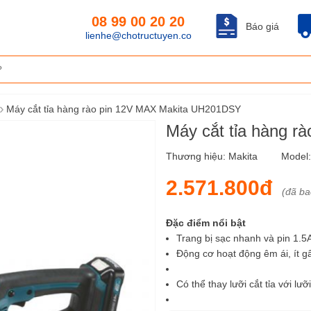
08 99 00 20 20
Báo giá
lienhe@chotructuyen.co
›
Máy cắt tỉa hàng rào pin 12V MAX Makita UH201DSY
Máy cắt tỉa hàng 
Thương hiệu:
Makita
Model
2.571.800đ
(đã b
Đặc điểm nổi bật
Trang bị sạc nhanh và pin 1.5
Động cơ hoạt động êm ái, ít g
Có thể thay lưỡi cắt tỉa với lư