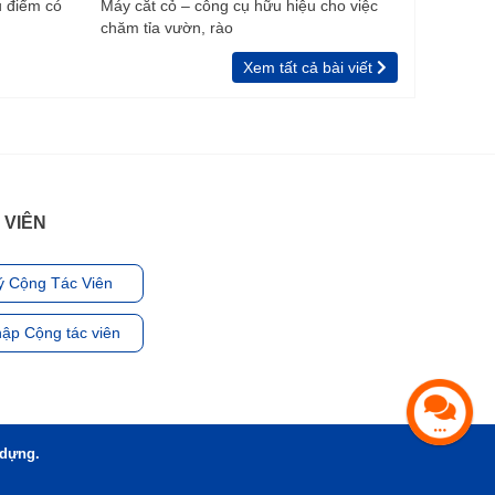
u điểm có
Máy cắt cỏ – công cụ hữu hiệu cho việc
chăm tỉa vườn, rào
Xem tất cả bài viết
 VIÊN
ý Cộng Tác Viên
ập Cộng tác viên
 dựng.