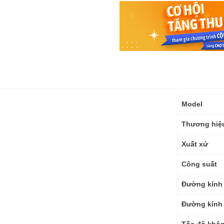
Thông
Model
số
kỹ
Thương hiệ
thuật
Xuất xứ
Công suất
Đường kính 
Đường kính 