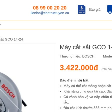
08 99 00 20 20
Báo giá
lienhe@chotructuyen.co
sắt GCO 14-24
Máy cắt sắt GCO 1
Thương hiệu:
BOSCH
Mode
3.422.000đ
(đã b
Đặc điểm nổi bật
Máy có thể cắt thẳng hoặc cắt 
Khả năng chịu quá tải cao, đáp 
Có vành bảo vệ và nắp chắn tia
lắc.
Đĩa cắt kích thước 355 mm phổ 