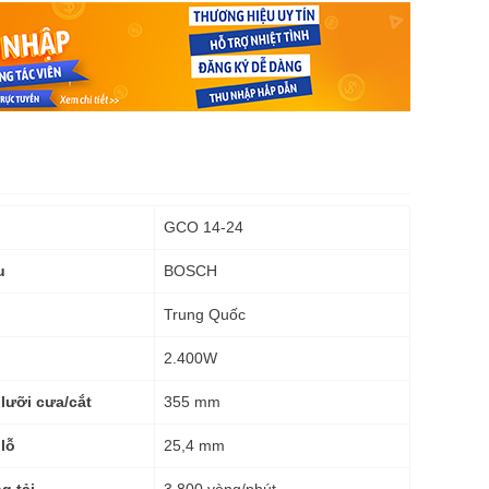
GCO 14-24
BOSCH
u
Trung Quốc
2.400W
355 mm
lưỡi cưa/cắt
25,4 mm
lỗ
3.800 vòng/phút