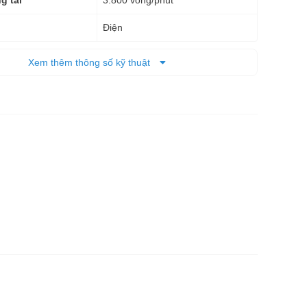
g tải
Điện
256 x 520 x 400 mm
Xem thêm thông số kỹ thuật
17 kg
 tịnh
12 tháng
Máy cắt 