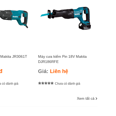
MT243
Giá:
L
 Makita JR3061T
Máy cưa kiếm Pin 18V Makita
DJR186RFE
đ
Giá:
Liên hệ
 có đánh giá
Chưa có đánh giá
Xem tất cả