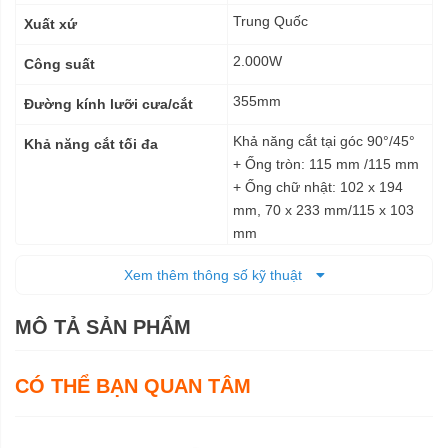
thuật
Trung Quốc
Xuất xứ
2.000W
Công suất
355mm
Đường kính lưỡi cưa/cắt
Khả năng cắt tại góc 90°/45°
Khả năng cắt tối đa
+ Ống tròn: 115 mm /115 mm
+ Ống chữ nhật: 102 x 194
mm, 70 x 233 mm/115 x 103
mm
+ Ống vuông: 119 x 119
Xem thêm thông số kỹ thuật
mm/106 x 106 mm
+ Ống tam giác: 137 x 137 x
MÔ TẢ SẢN PHẨM
10 mm/100 x 100 x 10 mm
3.800 vòng/phút
Tốc độ không tải
CÓ THỂ BẠN QUAN TÂM
Điện
Nguồn cấp
500 x 280 x 620 mm
Kích thước (DxRxC)