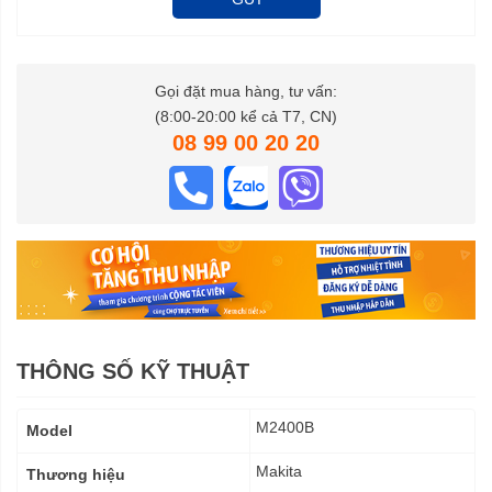
Gọi đặt mua hàng, tư vấn:
(8:00-20:00 kể cả T7, CN)
08 99 00 20 20
THÔNG SỐ KỸ THUẬT
Thông
M2400B
Model
số
kỹ
Makita
Thương hiệu