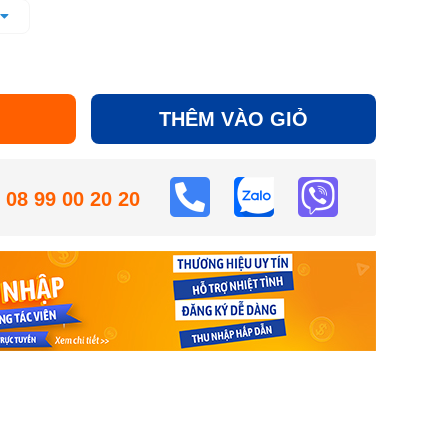
THÊM VÀO GIỎ
08 99 00 20 20