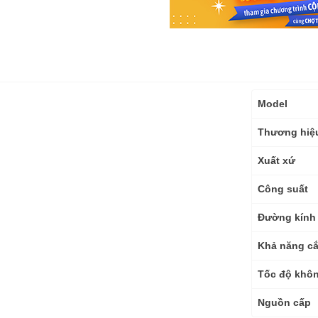
Thông
Model
số
kỹ
Thương hiệ
thuật
Xuất xứ
Công suất
Đường kính 
Khả năng cắt
Tốc độ khôn
Nguồn cấp