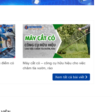
u điểm có
Máy cắt cỏ – công cụ hữu hiệu cho việc
chăm tỉa vườn, rào
Xem tất cả bài viết