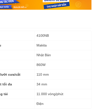
4100NB
Makita
u
Nhật Bản
860W
110 mm
lưỡi cưa/cắt
34 mm
 tối đa
11.000 vòng/phút
g tải
Điện