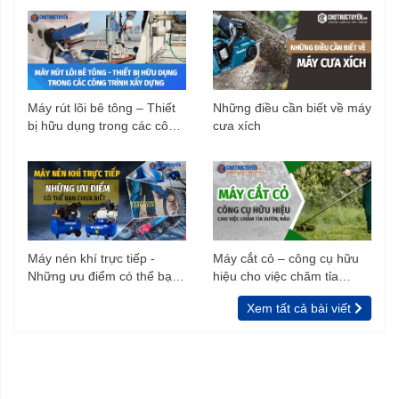
Máy rút lõi bê tông – Thiết
Những điều cần biết về máy
bị hữu dụng trong các công
cưa xích
trình xây dựng
Máy nén khí trực tiếp -
Máy cắt cỏ – công cụ hữu
Những ưu điểm có thể bạn
hiệu cho việc chăm tỉa
chưa biết
vườn, rào
Xem tất cả bài viết