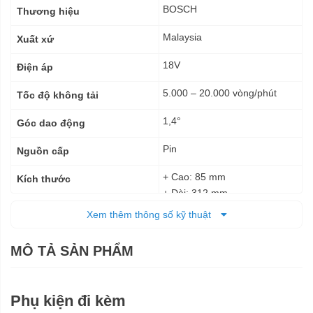
kỹ
BOSCH
Thương hiệu
thuật
Malaysia
Xuất xứ
18V
Điện áp
5.000 – 20.000 vòng/phút
Tốc độ không tải
1,4°
Góc dao động
Pin
Nguồn cấp
+ Cao: 85 mm
Kích thước
+ Dài: 312 mm
Xem thêm thông số kỹ thuật
1,6 kg
Trọng lượng tịnh
12 tháng
Bảo hành
MÔ TẢ SẢN PHẨM
Phụ kiện đi kèm