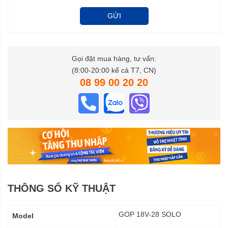
GỬI
Gọi đặt mua hàng, tư vấn:
(8:00-20:00 kể cả T7, CN)
08 99 00 20 20
THÔNG SỐ KỸ THUẬT
Thông
GOP 18V-28 SOLO
Model
số