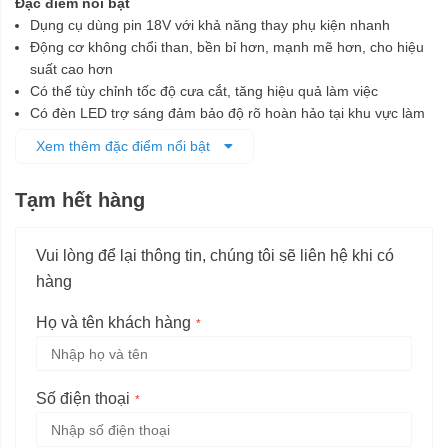
Đặc điểm nổi bật
Dụng cụ dùng pin 18V với khả năng thay phụ kiện nhanh
Động cơ không chổi than, bền bỉ hơn, mạnh mẽ hơn, cho hiệu
suất cao hơn
Có thể tùy chỉnh tốc độ cưa cắt, tăng hiệu quả làm việc
Có đèn LED trợ sáng đảm bảo độ rõ hoàn hảo tại khu vực làm
việc
Xem thêm đặc điểm nổi bật
Chức năng Snap-in để thay phụ kiện không cần dụng cụ trong
3 giây
Tạm hết hàng
Máy được trang bị lưỡi cưa chìm công nghệ cong chuyên dụng
cho cắt gỗ và kim loại
Vui lòng để lại thông tin, chúng tôi sẽ liên hệ khi có
hàng
Họ và tên khách hàng
Số điện thoại