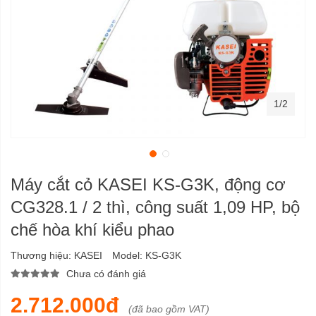
1/2
Máy cắt cỏ KASEI KS-G3K, động cơ
CG328.1 / 2 thì, công suất 1,09 HP, bộ
chế hòa khí kiểu phao
Thương hiệu:
KASEI
Model:
KS-G3K
Chưa có đánh giá
2.712.000đ
(đã bao gồm VAT)