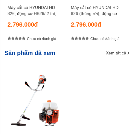
Máy cắt cỏ HYUNDAI HD-
Máy cắt cỏ HYUNDAI HD-
826, động cơ HB26/ 2 thì,
826 (thùng rời), động cơ
công suất 1 HP, bộ chế hòa
HB26/ 2 thì, công suất 1 HP,
2.796.000đ
2.796.000đ
khí kiểu da bơm
bộ chế hòa khí kiểu da bơm
Chưa có đánh giá
Chưa có đánh giá
Sản phẩm đã xem
Xem tất cả