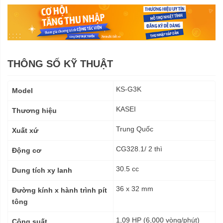
THÔNG SỐ KỸ THUẬT
Thông
KS-G3K
Model
số
kỹ
KASEI
Thương hiệu
thuật
Trung Quốc
Xuất xứ
CG328.1/ 2 thì
Động cơ
30.5 cc
Dung tích xy lanh
36 x 32 mm
Đường kính x hành trình pít
tông
1,09 HP (6,000 vòng/phút)
Công suất