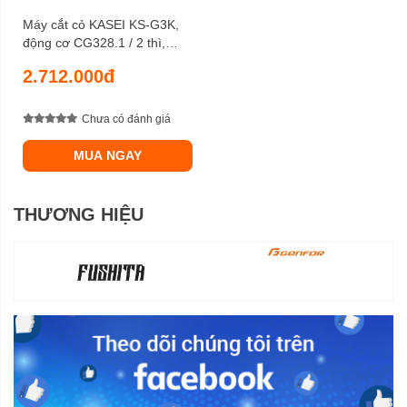
Máy cắt cỏ KASEI KS-G3K,
động cơ CG328.1 / 2 thì,
công suất 1,09 HP, bộ chế
2.712.000đ
hòa khí kiểu phao
Chưa có đánh giá
MUA NGAY
THƯƠNG HIỆU