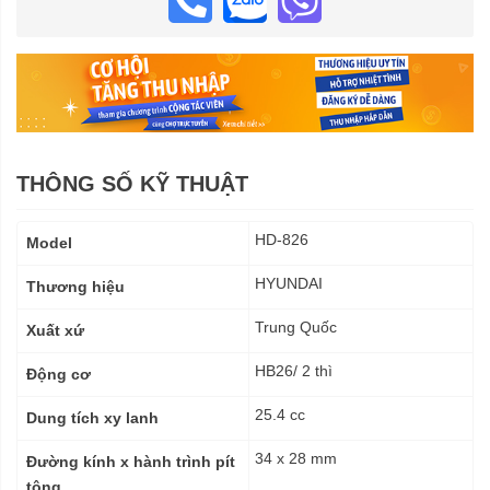
THÔNG SỐ KỸ THUẬT
Thông
HD-826
Model
số
kỹ
HYUNDAI
Thương hiệu
thuật
Trung Quốc
Xuất xứ
HB26/ 2 thì
Động cơ
25.4 cc
Dung tích xy lanh
34 x 28 mm
Đường kính x hành trình pít
tông