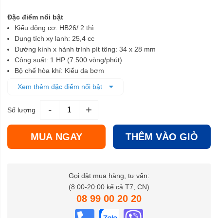
Đặc điểm nổi bật
Kiểu động cơ: HB26/ 2 thì
Dung tích xy lanh: 25,4 cc
Đường kính x hành trình pít tông: 34 x 28 mm
Công suất: 1 HP (7.500 vòng/phút)
Bộ chế hòa khí: Kiểu da bơm
Kiểu khởi động: Giật tay
Xem thêm đặc điểm nổi bật
Dung tích bình nhiên liệu: 0,75 lít
Nhiên liệu sử dụng: Xăng pha nhớt 30:1
-
+
Số lượng
Kiểu liên kết truyền động: Bố ly hợp khô
Cần truyền động: 26 mm 9 khía
Trọng lượng: 5,8 Kg
MUA NGAY
THÊM VÀO GIỎ
Gọi đặt mua hàng, tư vấn:
(8:00-20:00 kể cả T7, CN)
08 99 00 20 20