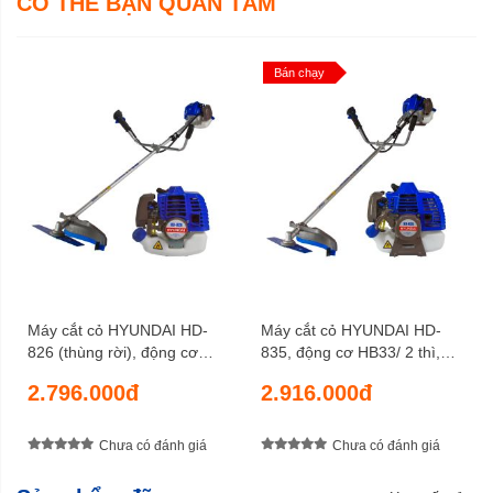
CÓ THỂ BẠN QUAN TÂM
Bộ phận cơ khí: 06 tháng; IC:
Bảo hành
12 tháng
Bán chạy
Máy cắt cỏ HYUNDAI HD-
Máy cắt cỏ HYUNDAI HD-
826 (thùng rời), động cơ
835, động cơ HB33/ 2 thì,
HB26/ 2 thì, công suất 1 HP,
công suất 1,2 HP, bộ chế hòa
2.796.000đ
2.916.000đ
bộ chế hòa khí kiểu da bơm
khí kiểu da bơm
Chưa có đánh giá
Chưa có đánh giá