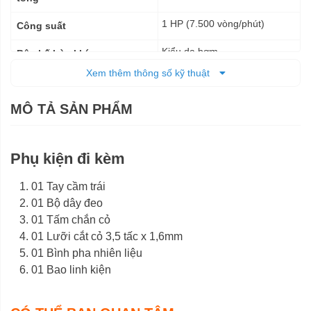
1 HP (7.500 vòng/phút)
Công suất
Kiểu da bơm
Bộ chế hòa khí
Xem thêm thông số kỹ thuật
Giật tay
Kiểu khởi động
MÔ TẢ SẢN PHẨM
0,75 lít
Dung tích bình nhiên liệu
Xăng pha nhớt 30:1
Nhiên liệu sử dụng
Phụ kiện đi kèm
Bố ly hợp khô
Kiểu liên kết truyền động
01 Tay cầm trái
26 mm 9 khía
Cần truyền động
01 Bộ dây đeo
Xăng
01 Tấm chắn cỏ
Nguồn cấp
01 Lưỡi cắt cỏ 3,5 tấc x 1,6mm
182,5 x 26,5 x 25,5/11 cm
Kích thước (DxRxC)
01 Bình pha nhiên liệu
01 Bao linh kiện
5,8 kg
Trọng lượng tịnh
kg
Trọng lượng cả bì