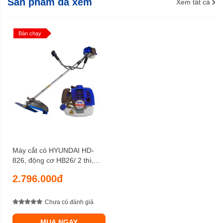
Sản phẩm đã xem
Xem tất cả
Bán chạy
Máy cắt cỏ HYUNDAI HD-
826, động cơ HB26/ 2 thì,
công suất 1 HP, bộ chế hòa
2.796.000đ
khí kiểu da bơm
Chưa có đánh giá
MUA NGAY