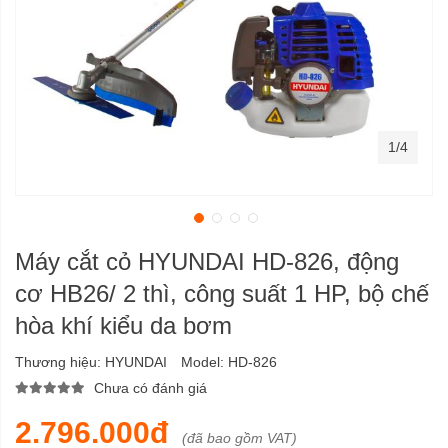
1/4
Máy cắt cỏ HYUNDAI HD-826, động
cơ HB26/ 2 thì, công suất 1 HP, bộ chế
hòa khí kiểu da bơm
Thương hiệu:
HYUNDAI
Model:
HD-826
Chưa có đánh giá
2.796.000đ
(đã bao gồm VAT)