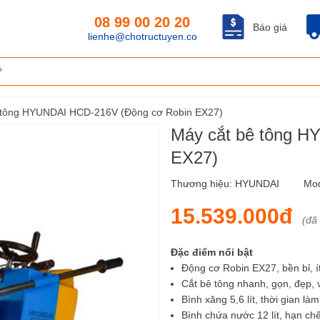
08 99 00 20 20
Báo giá
lienhe@chotructuyen.co
 tông HYUNDAI HCD-216V (Động cơ Robin EX27)
Máy cắt bê tông 
EX27)
Thương hiệu:
HYUNDAI
Mo
15.539.000đ
(đã
Đặc điểm nổi bật
Động cơ Robin EX27, bền bỉ, ít
Cắt bê tông nhanh, gọn, đẹp, 
Bình xăng 5,6 lít, thời gian làm
Bình chứa nước 12 lít, hạn chế