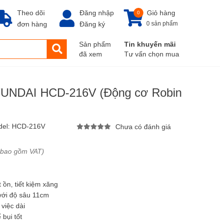
Theo dõi
Đăng nhập
Giỏ hàng
0
đơn hàng
Đăng ký
0 sản phẩm
Sản phẩm
Tin khuyến mãi
đã xem
Tư vấn chọn mua
HYUNDAI HCD-216V (Động cơ Robin
del:
HCD-216V
Chưa có đánh giá
 bao gồm VAT)
 ồn, tiết kiệm xăng
với độ sâu 11cm
 việc dài
 bụi tốt