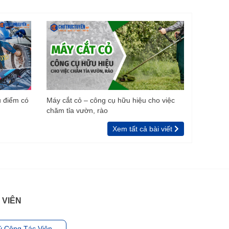
u điểm có
Máy cắt cỏ – công cụ hữu hiệu cho việc
chăm tỉa vườn, rào
Xem tất cả bài viết
 VIÊN
ý Cộng Tác Viên