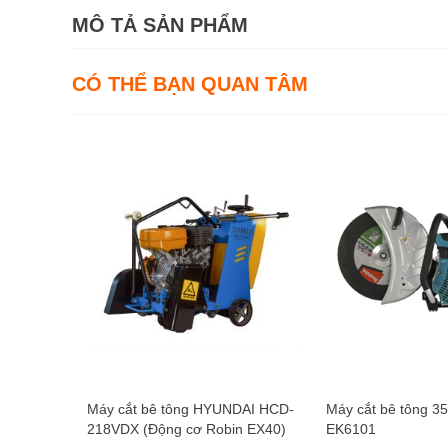
MÔ TẢ SẢN PHẨM
CÓ THỂ BẠN QUAN TÂM
Máy cắt bê tông HYUNDAI HCD-
Máy cắt bê tông 3
218VDX (Động cơ Robin EX40)
EK6101