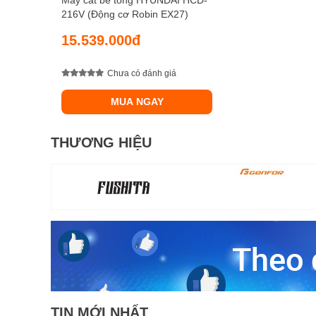
Máy cắt bê tông HYUNDAI HCD-
216V (Động cơ Robin EX27)
15.539.000đ
Chưa có đánh giá
MUA NGAY
THƯƠNG HIỆU
TIN MỚI NHẤT