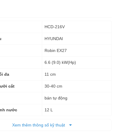
HCD-216V
HYUNDAI
u
Robin EX27
6.6 (9.0) kW(Hp)
11 cm
ối đa
30-40 cm
ưỡi cắt
bán tự động
12 L
ình nước
96 x 54 x 85 cm
(DxRxC)
Xem thêm thông số kỹ thuật