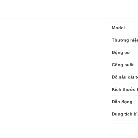
Thông
Model
số
kỹ
Thương hiệ
thuật
Động cơ
Công suất
Độ sâu cắt t
Kích thước l
Dẫn động
Dung tích b
Kích thước 