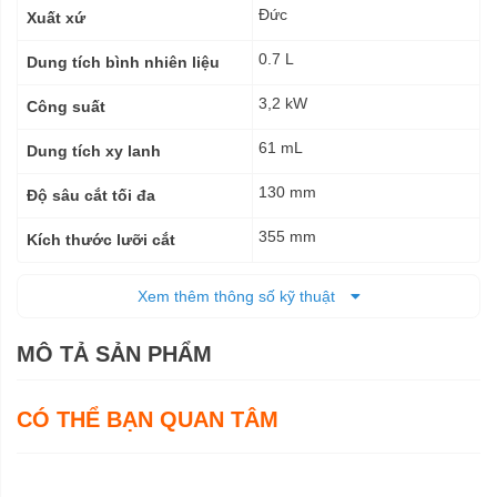
Đức
Xuất xứ
0.7 L
Dung tích bình nhiên liệu
3,2 kW
Công suất
61 mL
Dung tích xy lanh
130 mm
Độ sâu cắt tối đa
355 mm
Kích thước lưỡi cắt
4.400 vòng/phút
Tốc độ không tải
Xem thêm thông số kỹ thuật
80 m/s
Tốc độ cắt
MÔ TẢ SẢN PHẨM
Tổng chiều dài 730 mm
Kích thước (DxRxC)
8,8 kg
CÓ THỂ BẠN QUAN TÂM
Trọng lượng tịnh
12,4 kg
Trọng lượng cả bì