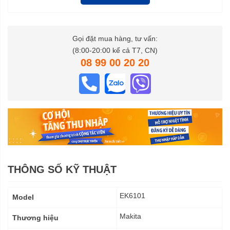
Gọi đặt mua hàng, tư vấn:
(8:00-20:00 kể cả T7, CN)
08 99 00 20 20
THÔNG SỐ KỸ THUẬT
Thông
EK6101
Model
số
kỹ
Makita
Thương hiệu
thuật