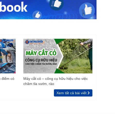
u điểm có
Máy cắt cỏ – công cụ hữu hiệu cho việc
chăm tỉa vườn, rào
Xem tất cả bài viết