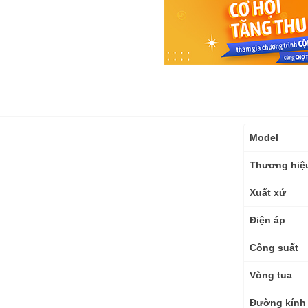
Thông
Model
số
kỹ
Thương hiệ
thuật
Xuất xứ
Điện áp
Công suất
Vòng tua
Đường kính 