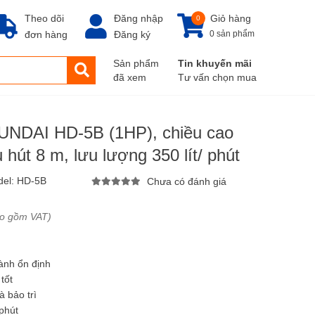
Theo dõi
Đăng nhập
Giỏ hàng
0
đơn hàng
Đăng ký
0 sản phẩm
Sản phẩm
Tin khuyến mãi
đã xem
Tư vấn chọn mua
NDAI HD-5B (1HP), chiều cao
 hút 8 m, lưu lượng 350 lít/ phút
del:
HD-5B
Chưa có đánh giá
ao gồm VAT)
ành ổn định
tốt
à bảo trì
phút