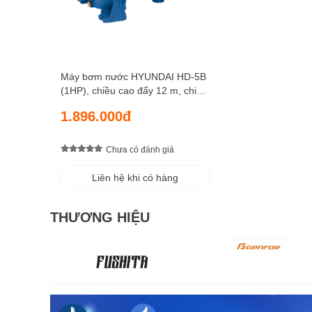
Máy bơm nước HYUNDAI HD-5B
(1HP), chiều cao đẩy 12 m, chiều
sâu hút 8 m, lưu lượng 350 lít/
1.896.000đ
phút
Chưa có đánh giá
Liên hệ khi có hàng
THƯƠNG HIỆU