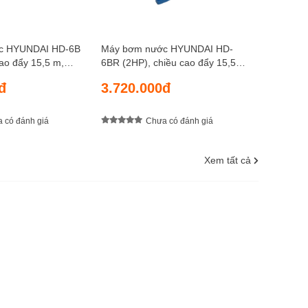
c HYUNDAI HD-6B
Máy bơm nước HYUNDAI HD-
cao đẩy 15,5 m,
6BR (2HP), chiều cao đẩy 15,5
8 m, lưu lượng
m, chiều sâu hút 8 m, lưu lượng
đ
3.720.000đ
1.080 lít/ phút
 có đánh giá
Chưa có đánh giá
Xem tất cả