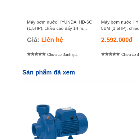
Máy bơm nước HYUNDAI HD-6C
Máy bơm nước HY
(1,5HP), chiều cao đẩy 14 m,
5BM (1,5HP), chiề
chiều sâu hút 8 m, lưu lượng 850
m, chiều sâu hút 8
Giá:
Liên hệ
2.592.000đ
lít/ phút
400 lít/ phút
Chưa có đánh giá
Chưa có đ
Sản phẩm đã xem