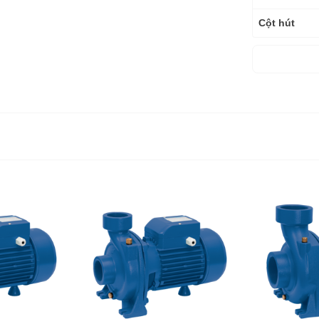
Cột hút
Lưu lượng t
Cấp bảo vệ
Lớp cách nh
Kích thước 
Trọng lượng
Trọng lượng
Bảo hành