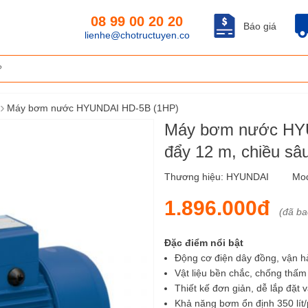
08 99 00 20 20
Báo giá
lienhe@chotructuyen.co
›
Máy bơm nước HYUNDAI HD-5B (1HP)
Máy bơm nước HYU
đẩy 12 m, chiều sâu
Thương hiệu:
HYUNDAI
Mo
1.896.000đ
(đã b
Đặc điểm nổi bật
Động cơ điện dây đồng, vận h
Vật liệu bền chắc, chống thấm 
Thiết kế đơn giản, dễ lắp đặt v
Khả năng bơm ổn định 350 lít/