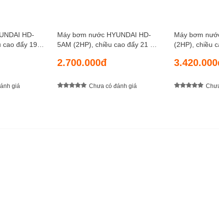
UNDAI HD-
Máy bơm nước HYUNDAI HD-
Máy bơm nướ
u cao đẩy 19
5AM (2HP), chiều cao đẩy 21 m,
(2HP), chiều 
 m, lưu lượng
chiều sâu hút 8 m, lưu lượng 430
chiều sâu hút 
2.700.000đ
3.420.000
lít/ phút
1.000 lít/ phút
ánh giá
Chưa có đánh giá
Chưa