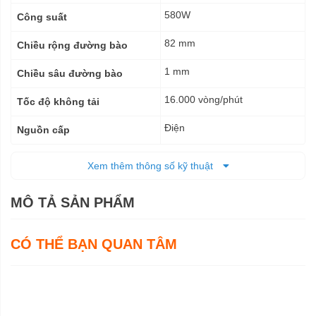
580W
Công suất
82 mm
Chiều rộng đường bào
1 mm
Chiều sâu đường bào
16.000 vòng/phút
Tốc độ không tải
Điện
Nguồn cấp
Tổng chiều dài 290 mm
Kích thước (DxRxC)
Xem thêm thông số kỹ thuật
2,8 kg
Trọng lượng tịnh
MÔ TẢ SẢN PHẨM
4,0 kg
Trọng lượng cả bì
6 tháng
CÓ THỂ BẠN QUAN TÂM
Bảo hành