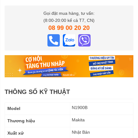
Gọi đặt mua hàng, tư vấn:
(8:00-20:00 kể cả T7, CN)
08 99 00 20 20
THÔNG SỐ KỸ THUẬT
Thông
N1900B
Model
số
kỹ
Makita
Thương hiệu
thuật
Nhật Bản
Xuất xứ