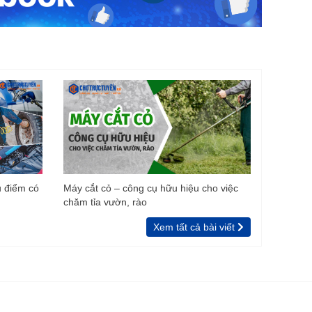
u điểm có
Máy cắt cỏ – công cụ hữu hiệu cho việc
chăm tỉa vườn, rào
Xem tất cả bài viết