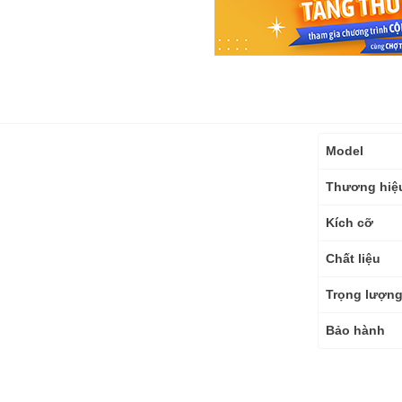
Thông
Model
số
kỹ
Thương hiệ
thuật
Kích cỡ
Chất liệu
Trọng lượn
Bảo hành