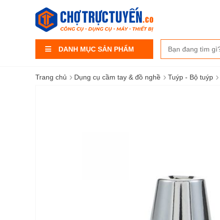
DANH MỤC SẢN PHẨM
›
›
›
Trang chủ
Dụng cụ cầm tay & đồ nghề
Tuýp - Bộ tuýp