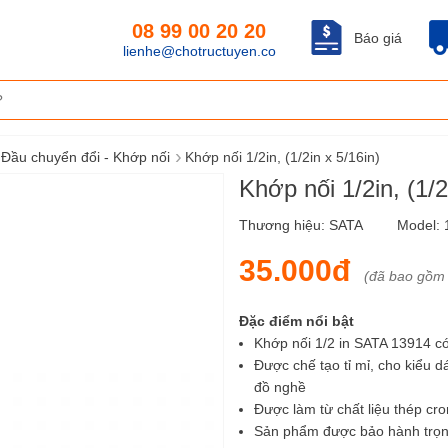
08 99 00 20 20
Báo giá
lienhe@chotructuyen.co
›
Đầu chuyển đổi - Khớp nối
Khớp nối 1/2in, (1/2in x 5/16in)
Khớp nối 1/2in, (1/
Thương hiệu:
SATA
Model:
35.000đ
(đã bao gồm
Đặc điểm nổi bật
Khớp nối 1/2 in SATA 13914 có
Được chế tạo tỉ mỉ, cho kiểu 
đồ nghề
Được làm từ chất liệu thép cr
Sản phẩm được bảo hành trọn