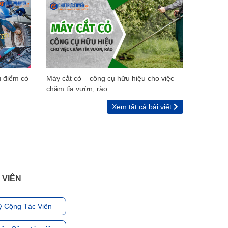
u điểm có
Máy cắt cỏ – công cụ hữu hiệu cho việc
chăm tỉa vườn, rào
Xem tất cả bài viết
 VIÊN
ý Cộng Tác Viên