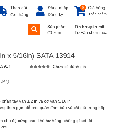
Theo dõi
Đăng nhập
Giỏ hàng
0
đơn hàng
Đăng ký
0 sản phẩm
Sản phẩm
Tin khuyến mãi
đã xem
Tư vấn chọn mua
2in x 5/16in) SATA 13914
13914
Chưa có đánh giá
 VAT)
 phần tay vặn 1/2 in và cỡ vặn 5/16 in
dáng thon gọn, dễ bảo quản đảm bảo và cất giữ trong hộp
om cho độ cứng cao, khó hư hỏng, chống gỉ sét tốt
 đời