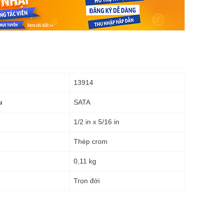
13914
SATA
u
1/2 in x 5/16 in
Thép crom
0,11 kg
g
Trọn đời