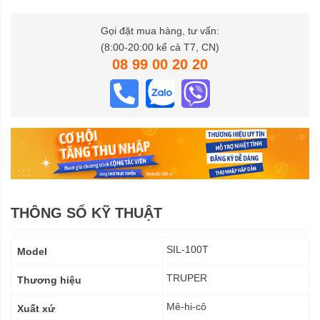
Gọi đặt mua hàng, tư vấn:
(8:00-20:00 kể cả T7, CN)
08 99 00 20 20
THÔNG SỐ KỸ THUẬT
Thông
SIL-100T
Model
số
kỹ
TRUPER
Thương hiệu
thuật
Mê-hi-cô
Xuất xứ