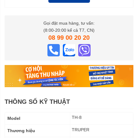
Gọi đặt mua hàng, tư vấn:
(8:00-20:00 kể cả T7, CN)
08 99 00 20 20
THÔNG SỐ KỸ THUẬT
Thông
TH-8
Model
số
kỹ
TRUPER
Thương hiệu
thuật