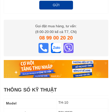
GỬI
Gọi đặt mua hàng, tư vấn:
(8:00-20:00 kể cả T7, CN)
08 99 00 20 20
THÔNG SỐ KỸ THUẬT
Thông
TH-10
Model
số