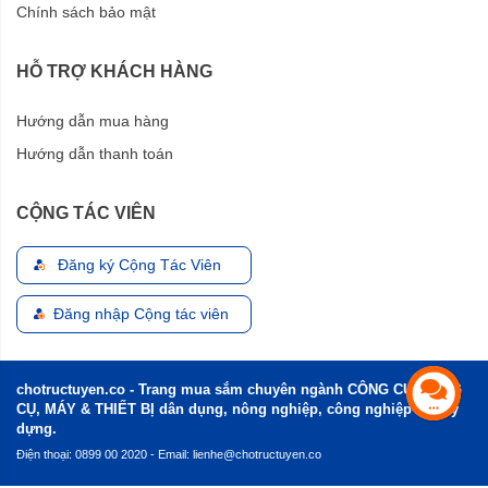
Chính sách bảo mật
HỖ TRỢ KHÁCH HÀNG
Hướng dẫn mua hàng
Hướng dẫn thanh toán
CỘNG TÁC VIÊN
Đăng ký Cộng Tác Viên
Đăng nhập Cộng tác viên
chotructuyen.co - Trang mua sắm chuyên ngành CÔNG CỤ, DỤNG
CỤ, MÁY & THIẾT BỊ dân dụng, nông nghiệp, công nghiệp và xây
dựng.
Điện thoại: 0899 00 2020 - Email:
lienhe@chotructuyen.co